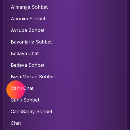
Almanya Sohbet
Anonim Sohbet
Avrupa Sohbet
Bayanlarla Sohbet
Bedava Chat
Bedava Sohbet
BizimMekan Sohbet
Canlı Chat
Canlı Sohbet
CanlıSaray Sohbet
Chat