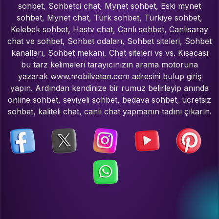
sohbet, Sohbetci chat, Mynet sohbet, Eski mynet
sohbet, Mynet chat, Türk sohbet, Türkiye sohbet,
Kelebek sohbet, Hastv chat, Canlı sohbet, Canlısaray
chat ve sohbet, Sohbet odaları, Sohbet siteleri, Sohbet
kanalları, Sohbet mekanı, Chat siteleri vs vs. Kısacası
bu tarz kelimeleri tarayıcınızın arama motoruna
yazarak www.mobilvatan.com adresini bulup giriş
yapın. Ardından kendinize bir rumuz belirleyip anında
online sohbet, seviyeli sohbet, bedava sohbet, ücretsiz
sohbet, kaliteli chat, canlı chat yapmanın tadını çıkarın.