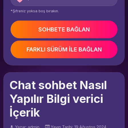
*Şifreniz yoksa boş bırakın.
SOHBETE BAĞLAN
FARKLI SÜRÜM İLE BAĞLAN
Chat sohbet Nasıl
Yapılır Bilgi verici
İçerik
Yazar: admin
Yayın Tarihi: 19 Ağustos 2024