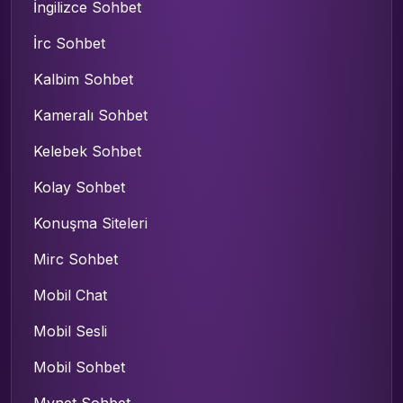
İngilizce Sohbet
İrc Sohbet
Kalbim Sohbet
Kameralı Sohbet
Kelebek Sohbet
Kolay Sohbet
Konuşma Siteleri
Mirc Sohbet
Mobil Chat
Mobil Sesli
Mobil Sohbet
Mynet Sohbet