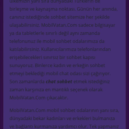
ülkemizin yanı sıra dünyadaki Türklerin de
birleşme ve kaynaşma noktası. Günün her anında,
canınız istediğinde sohbet sitemize her şekilde
ulaşabilirsiniz. MobilVatan.Com sadece bilgisayar
ya da tabletlerle sınırlı değil aynı zamanda
telefonunuz ile mobil sohbet odalarımıza da
katılabilirsiniz. Kullanıcılarımıza telefonlarından
erişebilecekleri sınırsız bir sohbet kapısı
sunuyoruz. Binlerce kadın ve erkeğin sohbet
etmeyi beklediği mobil chat odası sizi çağırıyor.
Son zamanlarda
chat sohbet
etmek istediğiniz
zaman karşınıza en mantıklı seçenek olarak
MobilVatan.Com çıkacaktır.
MobilVatan.Com mobil sohbet odalarının yanı sıra,
dünyadaki bekar kadınları ve erkekleri bulmanıza
ve bağlantı kurmanıza yardımcı olur. Tek yapmanız