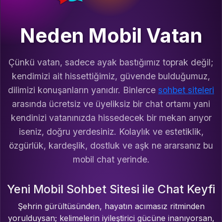
Neden Mobil Vatan
Çünkü vatan, sadece ayak bastığımız toprak değil;
kendimizi ait hissettiğimiz, güvende bulduğumuz,
dilimizi konuşanların yanıdır. Binlerce
sohbet siteleri
arasında ücretsiz ve üyeliksiz bir chat ortamı yani
kendinizi vatanınızda hissedecek bir mekan arıyor
iseniz, doğru yerdesiniz. Kolaylık ve estetiklik,
özgürlük, kardeşlik, dostluk ve aşk ne ararsanız bu
mobil chat yerinde.
Yeni Mobil Sohbet Sitesi ile Chat Keyfi
Şehrin gürültüsünden, hayatın acımasız ritminden
yorulduysan; kelimelerin iyileştirici gücüne inanıyorsan,