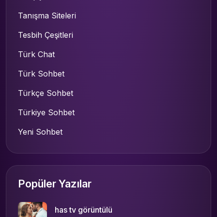
Tanışma Siteleri
Tesbih Çeşitleri
Türk Chat
Türk Sohbet
Türkçe Sohbet
Türkiye Sohbet
Yeni Sohbet
Popüler Yazılar
has tv görüntülü