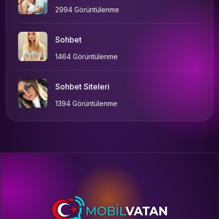
2994 Görüntülenme
Sohbet
1464 Görüntülenme
Sohbet Siteleri
1394 Görüntülenme