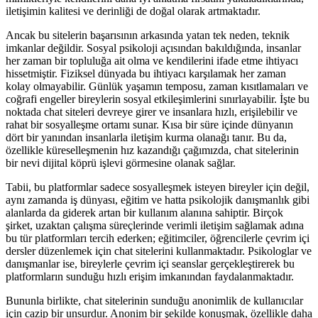
iletişimin kalitesi ve derinliği de doğal olarak artmaktadır.
Ancak bu sitelerin başarısının arkasında yatan tek neden, teknik
imkanlar değildir. Sosyal psikoloji açısından bakıldığında, insanlar
her zaman bir topluluğa ait olma ve kendilerini ifade etme ihtiyacı
hissetmiştir. Fiziksel dünyada bu ihtiyacı karşılamak her zaman
kolay olmayabilir. Günlük yaşamın temposu, zaman kısıtlamaları ve
coğrafi engeller bireylerin sosyal etkileşimlerini sınırlayabilir. İşte bu
noktada chat siteleri devreye girer ve insanlara hızlı, erişilebilir ve
rahat bir sosyalleşme ortamı sunar. Kısa bir süre içinde dünyanın
dört bir yanından insanlarla iletişim kurma olanağı tanır. Bu da,
özellikle küreselleşmenin hız kazandığı çağımızda, chat sitelerinin
bir nevi dijital köprü işlevi görmesine olanak sağlar.
Tabii, bu platformlar sadece sosyalleşmek isteyen bireyler için değil,
aynı zamanda iş dünyası, eğitim ve hatta psikolojik danışmanlık gibi
alanlarda da giderek artan bir kullanım alanına sahiptir. Birçok
şirket, uzaktan çalışma süreçlerinde verimli iletişim sağlamak adına
bu tür platformları tercih ederken; eğitimciler, öğrencilerle çevrim içi
dersler düzenlemek için chat sitelerini kullanmaktadır. Psikologlar ve
danışmanlar ise, bireylerle çevrim içi seanslar gerçekleştirerek bu
platformların sunduğu hızlı erişim imkanından faydalanmaktadır.
Bununla birlikte, chat sitelerinin sunduğu anonimlik de kullanıcılar
için cazip bir unsurdur. Anonim bir şekilde konuşmak, özellikle daha