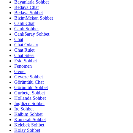
Bayanlarla Sohbet
Bedava Chat
Bedava Sohbet
BizimMekan Sohbet
Canlı Chat
Canlı Sohbet
CanlıSaray Sohbet
Chat
Chat Odaları
Chat Rulet
Chat Sitesi
Eski Sohbet
Fenomen
Genel
Geveze Sohbet
Görüntülü Chat
Görüntülü Sohbet
Gurbetçi Sohbet
Hollanda Sohbet
İngilizce Sohbet
İrc Sohbet
Kalbim Sohbet
Kameralı Sohbet
Kelebek Sohbet
Kolay Sohbet