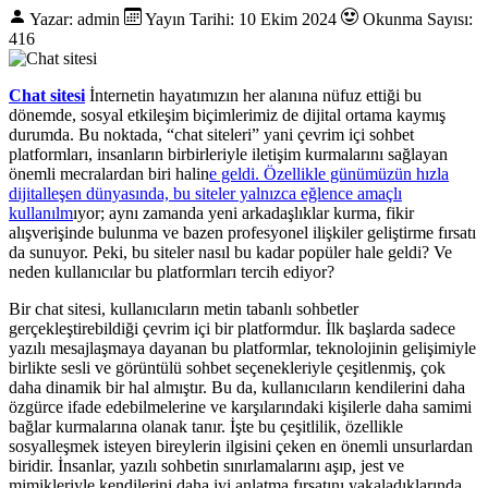
Yazar: admin
Yayın Tarihi: 10 Ekim 2024
Okunma Sayısı:
416
Chat sitesi
İnternetin hayatımızın her alanına nüfuz ettiği bu
dönemde, sosyal etkileşim biçimlerimiz de dijital ortama kaymış
durumda. Bu noktada, “chat siteleri” yani çevrim içi sohbet
platformları, insanların birbirleriyle iletişim kurmalarını sağlayan
önemli mecralardan biri halin
e geldi. Özellikle günümüzün hızla
dijitalleşen dünyasında, bu siteler yalnızca eğlence amaçlı
kullanılm
ıyor; aynı zamanda yeni arkadaşlıklar kurma, fikir
alışverişinde bulunma ve bazen profesyonel ilişkiler geliştirme fırsatı
da sunuyor. Peki, bu siteler nasıl bu kadar popüler hale geldi? Ve
neden kullanıcılar bu platformları tercih ediyor?
Bir chat sitesi, kullanıcıların metin tabanlı sohbetler
gerçekleştirebildiği çevrim içi bir platformdur. İlk başlarda sadece
yazılı mesajlaşmaya dayanan bu platformlar, teknolojinin gelişimiyle
birlikte sesli ve görüntülü sohbet seçenekleriyle çeşitlenmiş, çok
daha dinamik bir hal almıştır. Bu da, kullanıcıların kendilerini daha
özgürce ifade edebilmelerine ve karşılarındaki kişilerle daha samimi
bağlar kurmalarına olanak tanır. İşte bu çeşitlilik, özellikle
sosyalleşmek isteyen bireylerin ilgisini çeken en önemli unsurlardan
biridir. İnsanlar, yazılı sohbetin sınırlamalarını aşıp, jest ve
mimikleriyle kendilerini daha iyi anlatma fırsatını yakaladıklarında,