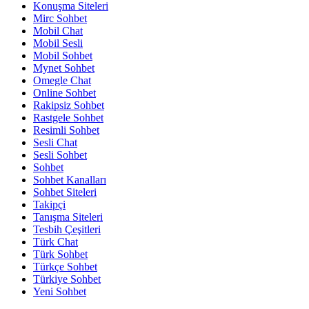
Konuşma Siteleri
Mirc Sohbet
Mobil Chat
Mobil Sesli
Mobil Sohbet
Mynet Sohbet
Omegle Chat
Online Sohbet
Rakipsiz Sohbet
Rastgele Sohbet
Resimli Sohbet
Sesli Chat
Sesli Sohbet
Sohbet
Sohbet Kanalları
Sohbet Siteleri
Takipçi
Tanışma Siteleri
Tesbih Çeşitleri
Türk Chat
Türk Sohbet
Türkçe Sohbet
Türkiye Sohbet
Yeni Sohbet