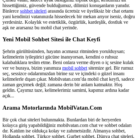
hissettiğimiz, güvende bulduğumuz, dilimizi konuşanların yanıdır.
Binlerce
sohbet siteleri
arasında ücretsiz ve üyeliksiz bir chat ortamı
yani kendinizi vatanınızda hissedecek bir mekan arıyor iseniz, doğru
yerdesiniz. Kolaylık ve estetiklik, özgürlük, kardeşlik, dostluk ve
aşk ne ararsanız bu mobil chat yerinde.
Yeni Mobil Sohbet Sitesi ile Chat Keyfi
Şehrin gürültüsünden, hayatın acımasız ritminden yorulduysan;
kelimelerin iyileştirici gücüne inanıyorsan, kendini o ruhsuz
kalabalıklara teslim etme. Beni onlara verme diyen o iç sesine kulak
ver ve buraya, bizim yanımıza
mobil sohbet
sitemize gel. Bir rumuz
seç, sessizce odalarımızdan birine sız ve içindeki o güzel insanı
kelimelerle dışarı çıkar. Mobilvatan.com’da mobil chat keyfi, sadece
zaman geçirmek değil; zamana derin bir anlam katmaktır. Hoş
geldin. Çayımız taze, kelimelerimiz samimi, kapımız ardına kadar
açık...
Arama Motorlarında MobilVatan.Com
Bir çok chat siteleri bulunmakta. Bunlardan biri de heryerden
kolayca giriş yapabildiğiniz mobilvatan.com chat ve sohbet odaları
dır. Katılım ise oldukça kolay ve zahmetsizdir. Almanya sohbet,
Hollanda sohbet, Türkçe sohbet, Gurbet sohbet, Dünya chat siteleri,