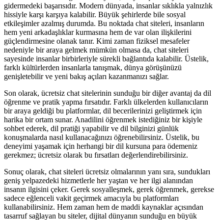
gidermedeki başarısıdır. Modern dünyada, insanlar sıklıkla yalnızlık
hissiyle karşı karşıya kalabilir. Büyük şehirlerde bile sosyal
etkileşimler azalmış durumda. Bu noktada chat siteleri, insanların
hem yeni arkadaşlıklar kurmasına hem de var olan ilişkilerini
güçlendirmesine olanak tanır. Kimi zaman fiziksel mesafeler
nedeniyle bir araya gelmek mümkün olmasa da, chat siteleri
sayesinde insanlar birbirleriyle sürekli bağlantıda kalabilir. Üstelik,
farklı kültürlerden insanlarla tanışmak, dünya görüşünüzü
genişletebilir ve yeni bakış açıları kazanmanızı sağlar.
Son olarak, ücretsiz chat sitelerinin sunduğu bir diğer avantaj da dil
öğrenme ve pratik yapma fırsatıdır. Farklı ülkelerden kullanıcıların
bir araya geldiği bu platformlar, dil becerilerinizi geliştirmek için
harika bir ortam sunar. Anadilini öğrenmek istediğiniz bir kişiyle
sohbet ederek, dil pratiği yapabilir ve dil bilginizi günlük
konuşmalarda nasıl kullanacağınızı öğrenebilirsiniz. Üstelik, bu
deneyimi yaşamak için herhangi bir dil kursuna para ödemeniz
gerekmez; ücretsiz olarak bu fırsatları değerlendirebilirsiniz.
Sonuç olarak, chat siteleri ücretsiz olmalarının yanı sıra, sundukları
geniş yelpazedeki hizmetlerle her yaştan ve her ilgi alanından
insanın ilgisini çeker. Gerek sosyalleşmek, gerek öğrenmek, gerekse
sadece eğlenceli vakit geçirmek amacıyla bu platformları
kullanabilirsiniz. Hem zaman hem de maddi kaynaklar açısından
tasarruf sağlayan bu siteler, dijital dünyanın sunduğu en büyük