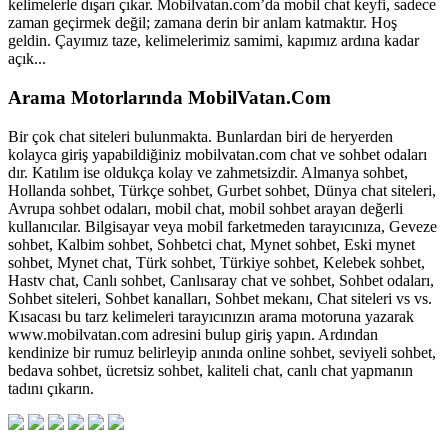
kelimelerle dışarı çıkar. Mobilvatan.com’da mobil chat keyfi, sadece
zaman geçirmek değil; zamana derin bir anlam katmaktır. Hoş
geldin. Çayımız taze, kelimelerimiz samimi, kapımız ardına kadar
açık...
Arama Motorlarında MobilVatan.Com
Bir çok chat siteleri bulunmakta. Bunlardan biri de heryerden
kolayca giriş yapabildiğiniz mobilvatan.com chat ve sohbet odaları
dır. Katılım ise oldukça kolay ve zahmetsizdir. Almanya sohbet,
Hollanda sohbet, Türkçe sohbet, Gurbet sohbet, Dünya chat siteleri,
Avrupa sohbet odaları, mobil chat, mobil sohbet arayan değerli
kullanıcılar. Bilgisayar veya mobil farketmeden tarayıcınıza, Geveze
sohbet, Kalbim sohbet, Sohbetci chat, Mynet sohbet, Eski mynet
sohbet, Mynet chat, Türk sohbet, Türkiye sohbet, Kelebek sohbet,
Hastv chat, Canlı sohbet, Canlısaray chat ve sohbet, Sohbet odaları,
Sohbet siteleri, Sohbet kanalları, Sohbet mekanı, Chat siteleri vs vs.
Kısacası bu tarz kelimeleri tarayıcınızın arama motoruna yazarak
www.mobilvatan.com adresini bulup giriş yapın. Ardından
kendinize bir rumuz belirleyip anında online sohbet, seviyeli sohbet,
bedava sohbet, ücretsiz sohbet, kaliteli chat, canlı chat yapmanın
tadını çıkarın.