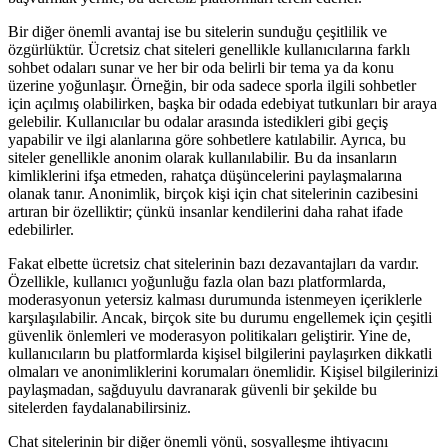
Bir diğer önemli avantaj ise bu sitelerin sunduğu çeşitlilik ve
özgürlüktür. Ücretsiz chat siteleri genellikle kullanıcılarına farklı
sohbet odaları sunar ve her bir oda belirli bir tema ya da konu
üzerine yoğunlaşır. Örneğin, bir oda sadece sporla ilgili sohbetler
için açılmış olabilirken, başka bir odada edebiyat tutkunları bir araya
gelebilir. Kullanıcılar bu odalar arasında istedikleri gibi geçiş
yapabilir ve ilgi alanlarına göre sohbetlere katılabilir. Ayrıca, bu
siteler genellikle anonim olarak kullanılabilir. Bu da insanların
kimliklerini ifşa etmeden, rahatça düşüncelerini paylaşmalarına
olanak tanır. Anonimlik, birçok kişi için chat sitelerinin cazibesini
artıran bir özelliktir; çünkü insanlar kendilerini daha rahat ifade
edebilirler.
Fakat elbette ücretsiz chat sitelerinin bazı dezavantajları da vardır.
Özellikle, kullanıcı yoğunluğu fazla olan bazı platformlarda,
moderasyonun yetersiz kalması durumunda istenmeyen içeriklerle
karşılaşılabilir. Ancak, birçok site bu durumu engellemek için çeşitli
güvenlik önlemleri ve moderasyon politikaları geliştirir. Yine de,
kullanıcıların bu platformlarda kişisel bilgilerini paylaşırken dikkatli
olmaları ve anonimliklerini korumaları önemlidir. Kişisel bilgilerinizi
paylaşmadan, sağduyulu davranarak güvenli bir şekilde bu
sitelerden faydalanabilirsiniz.
Chat sitelerinin bir diğer önemli yönü, sosyalleşme ihtiyacını