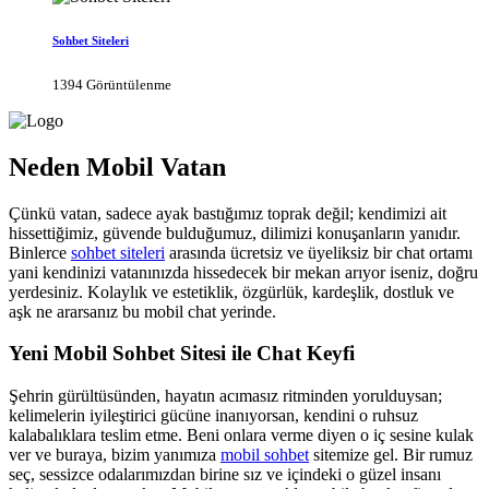
Sohbet Siteleri
1394 Görüntülenme
Neden Mobil Vatan
Çünkü vatan, sadece ayak bastığımız toprak değil; kendimizi ait
hissettiğimiz, güvende bulduğumuz, dilimizi konuşanların yanıdır.
Binlerce
sohbet siteleri
arasında ücretsiz ve üyeliksiz bir chat ortamı
yani kendinizi vatanınızda hissedecek bir mekan arıyor iseniz, doğru
yerdesiniz. Kolaylık ve estetiklik, özgürlük, kardeşlik, dostluk ve
aşk ne ararsanız bu mobil chat yerinde.
Yeni Mobil Sohbet Sitesi ile Chat Keyfi
Şehrin gürültüsünden, hayatın acımasız ritminden yorulduysan;
kelimelerin iyileştirici gücüne inanıyorsan, kendini o ruhsuz
kalabalıklara teslim etme. Beni onlara verme diyen o iç sesine kulak
ver ve buraya, bizim yanımıza
mobil sohbet
sitemize gel. Bir rumuz
seç, sessizce odalarımızdan birine sız ve içindeki o güzel insanı