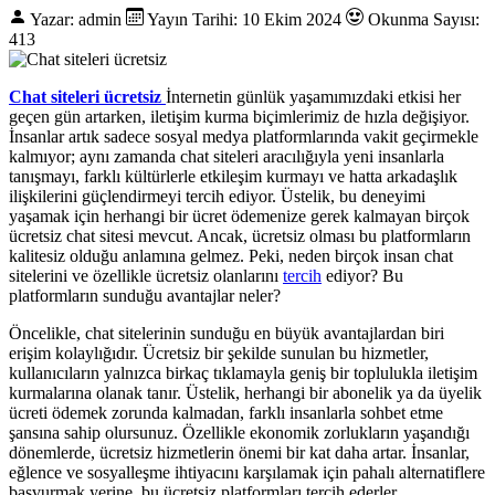
Yazar: admin
Yayın Tarihi: 10 Ekim 2024
Okunma Sayısı:
413
Chat siteleri ücretsiz
İnternetin günlük yaşamımızdaki etkisi her
geçen gün artarken, iletişim kurma biçimlerimiz de hızla değişiyor.
İnsanlar artık sadece sosyal medya platformlarında vakit geçirmekle
kalmıyor; aynı zamanda chat siteleri aracılığıyla yeni insanlarla
tanışmayı, farklı kültürlerle etkileşim kurmayı ve hatta arkadaşlık
ilişkilerini güçlendirmeyi tercih ediyor. Üstelik, bu deneyimi
yaşamak için herhangi bir ücret ödemenize gerek kalmayan birçok
ücretsiz chat sitesi mevcut. Ancak, ücretsiz olması bu platformların
kalitesiz olduğu anlamına gelmez. Peki, neden birçok insan chat
sitelerini ve özellikle ücretsiz olanlarını
tercih
ediyor? Bu
platformların sunduğu avantajlar neler?
Öncelikle, chat sitelerinin sunduğu en büyük avantajlardan biri
erişim kolaylığıdır. Ücretsiz bir şekilde sunulan bu hizmetler,
kullanıcıların yalnızca birkaç tıklamayla geniş bir toplulukla iletişim
kurmalarına olanak tanır. Üstelik, herhangi bir abonelik ya da üyelik
ücreti ödemek zorunda kalmadan, farklı insanlarla sohbet etme
şansına sahip olursunuz. Özellikle ekonomik zorlukların yaşandığı
dönemlerde, ücretsiz hizmetlerin önemi bir kat daha artar. İnsanlar,
eğlence ve sosyalleşme ihtiyacını karşılamak için pahalı alternatiflere
başvurmak yerine, bu ücretsiz platformları tercih ederler.