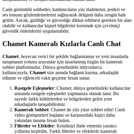
Canlı görüntülü sohbetler, katılımcıların yüz ifadelerini, jestleri ve
ses tonunu gözlemlemelerini sağlayarak iletişimi daha zengin hale
getirir. Ancak, gizliliğe ve güvenliğe dikkat edilmesi gereken bir alan
olabilir ve kullanıcılar kişisel bilgilerini korumak için çevrimiçi
güvenlik önlemlerini uygulamalıdır.
Chamet Kameralı Kızlarla Canlı Chat
Chamet
, heyecan verici bir şekilde bağlanmanın ve yeni insanlarla
tanışmanın yolunu arayanlar için tasarlanmış özgün bir kameralı
sohbet platformudur. Dünya genelindeki milyonlarca
kullanıcısıyla,
Chamet
size anında bağlantı kurma, arkadaşlık
edinme ve eğlenceli vakit geçirme fırsatı sunar.
Rastgele Eşleşmeler
: Chamet, dünya genelindeki kullanıcılar
arasında rastgele eşleşmeler yapmanıza olanak tanır. Bu
sayede farklı kültürlerden ve bölgelerden gelen yeni
arkadaşlarla tanışabilirsiniz.
Kameralı Sohbet
: Chamet ile yüz yüze sohbet edin! Canlı
video görüşmeleri başlatın ve karşınızdaki kişiyi daha
yakından tanıma fırsatı bulun.
Filtreler ve Efektler
: Kendinizi ifade etmenin yaratıcı
yollarını keşfedin. Farklı filtreler ve efektlerle kameralı