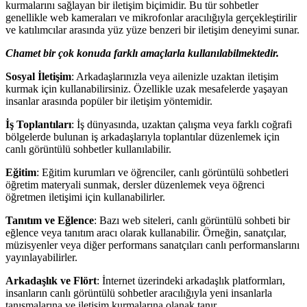
kurmalarını sağlayan bir iletişim biçimidir. Bu tür sohbetler
genellikle web kameraları ve mikrofonlar aracılığıyla gerçekleştirilir
ve katılımcılar arasında yüz yüze benzeri bir iletişim deneyimi sunar.
Chamet bir çok konuda farklı amaçlarla kullanılabilmektedir.
Sosyal İletişim
: Arkadaşlarınızla veya ailenizle uzaktan iletişim
kurmak için kullanabilirsiniz. Özellikle uzak mesafelerde yaşayan
insanlar arasında popüler bir iletişim yöntemidir.
İş Toplantıları
: İş dünyasında, uzaktan çalışma veya farklı coğrafi
bölgelerde bulunan iş arkadaşlarıyla toplantılar düzenlemek için
canlı görüntülü sohbetler kullanılabilir.
Eğitim
: Eğitim kurumları ve öğrenciler, canlı görüntülü sohbetleri
öğretim materyali sunmak, dersler düzenlemek veya öğrenci
öğretmen iletişimi için kullanabilirler.
Tanıtım ve Eğlence
: Bazı web siteleri, canlı görüntülü sohbeti bir
eğlence veya tanıtım aracı olarak kullanabilir. Örneğin, sanatçılar,
müzisyenler veya diğer performans sanatçıları canlı performanslarını
yayınlayabilirler.
Arkadaşlık ve Flört
: İnternet üzerindeki arkadaşlık platformları,
insanların canlı görüntülü sohbetler aracılığıyla yeni insanlarla
tanışmalarına ve iletişim kurmalarına olanak tanır.