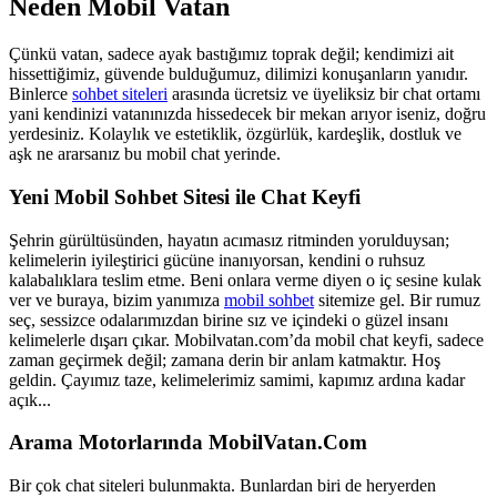
Neden Mobil Vatan
Çünkü vatan, sadece ayak bastığımız toprak değil; kendimizi ait
hissettiğimiz, güvende bulduğumuz, dilimizi konuşanların yanıdır.
Binlerce
sohbet siteleri
arasında ücretsiz ve üyeliksiz bir chat ortamı
yani kendinizi vatanınızda hissedecek bir mekan arıyor iseniz, doğru
yerdesiniz. Kolaylık ve estetiklik, özgürlük, kardeşlik, dostluk ve
aşk ne ararsanız bu mobil chat yerinde.
Yeni Mobil Sohbet Sitesi ile Chat Keyfi
Şehrin gürültüsünden, hayatın acımasız ritminden yorulduysan;
kelimelerin iyileştirici gücüne inanıyorsan, kendini o ruhsuz
kalabalıklara teslim etme. Beni onlara verme diyen o iç sesine kulak
ver ve buraya, bizim yanımıza
mobil sohbet
sitemize gel. Bir rumuz
seç, sessizce odalarımızdan birine sız ve içindeki o güzel insanı
kelimelerle dışarı çıkar. Mobilvatan.com’da mobil chat keyfi, sadece
zaman geçirmek değil; zamana derin bir anlam katmaktır. Hoş
geldin. Çayımız taze, kelimelerimiz samimi, kapımız ardına kadar
açık...
Arama Motorlarında MobilVatan.Com
Bir çok chat siteleri bulunmakta. Bunlardan biri de heryerden