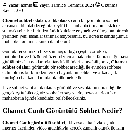
Yazar: admin
Yayın Tarihi: 9 Temmuz 2024
Okunma
Sayısı: 270
Chamet sohbet
odaları, anlık olarak canlı bir görüntülü sohbet
akışına dahil olabileceğiniz keyifli bir muhabbet ortamını sizlere
sunmaktadır, bir birinden farklı kitlelere erişmek ve dünyanın bir çok
yerinden yeni insanlar tanımak istiyorsanız, bu ücretsiz sunduğumuz
muhabbet ortamına şimdi dahil olun!
Günlük hayatımızın bize sunmuş olduğu çeşitli zorluklar,
mutluluklar ve hüzünleri üzerimizden atmak için kafamızı dağıtmaya
girdiğimiz chat odalarında, farklı kültürleri tanıyabiliyoruz,
Chamet
sohbet odaları
görüntülü bir sohbet aracılığı ile evinden sohbete
dahil olmuş bir birinden renkli bayanların sohbet ve arkadaşlık
kurduğu chat kanalları olarak bilinmektedir.
Live sohbet yani anlık olarak görüntü ve ses aktarımı aracılığı ile
gerçekleştirebileceğiniz sohbetler sayesinde, heyecan dolu bir
muhabbetin içinde kendinizi bulabileceksiniz.
Chamet Canlı Görüntülü Sohbet Nedir?
Chamet Canlı görüntülü sohbet
, iki veya daha fazla kişinin
internet üzerinden video aracılığıyla gerçek zamanlı olarak iletişim