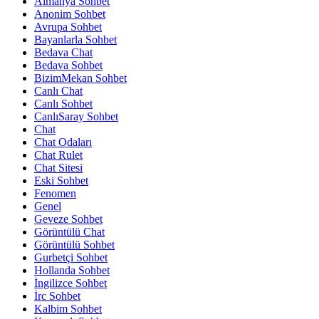
Almanya Sohbet
Anonim Sohbet
Avrupa Sohbet
Bayanlarla Sohbet
Bedava Chat
Bedava Sohbet
BizimMekan Sohbet
Canlı Chat
Canlı Sohbet
CanlıSaray Sohbet
Chat
Chat Odaları
Chat Rulet
Chat Sitesi
Eski Sohbet
Fenomen
Genel
Geveze Sohbet
Görüntülü Chat
Görüntülü Sohbet
Gurbetçi Sohbet
Hollanda Sohbet
İngilizce Sohbet
İrc Sohbet
Kalbim Sohbet