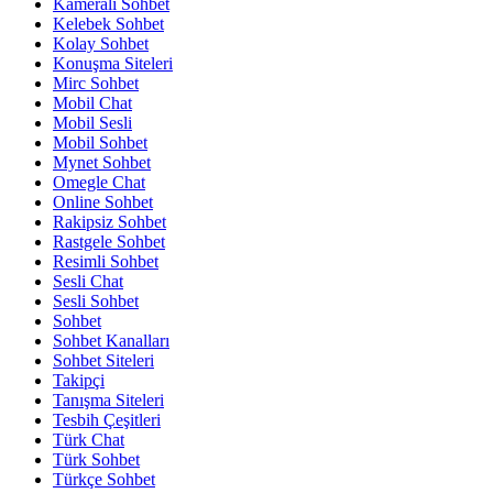
Kameralı Sohbet
Kelebek Sohbet
Kolay Sohbet
Konuşma Siteleri
Mirc Sohbet
Mobil Chat
Mobil Sesli
Mobil Sohbet
Mynet Sohbet
Omegle Chat
Online Sohbet
Rakipsiz Sohbet
Rastgele Sohbet
Resimli Sohbet
Sesli Chat
Sesli Sohbet
Sohbet
Sohbet Kanalları
Sohbet Siteleri
Takipçi
Tanışma Siteleri
Tesbih Çeşitleri
Türk Chat
Türk Sohbet
Türkçe Sohbet