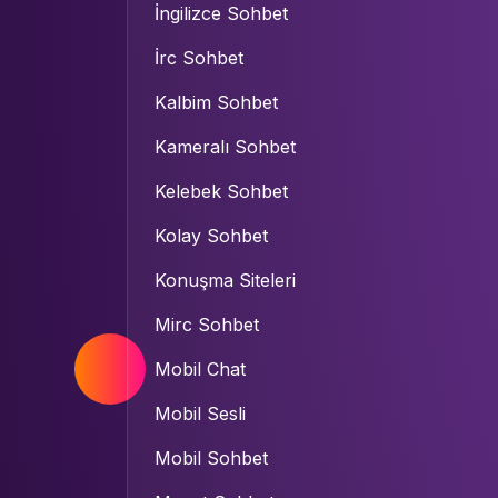
İngilizce Sohbet
İrc Sohbet
Kalbim Sohbet
Kameralı Sohbet
Kelebek Sohbet
Kolay Sohbet
Konuşma Siteleri
Mirc Sohbet
Mobil Chat
Mobil Sesli
Mobil Sohbet