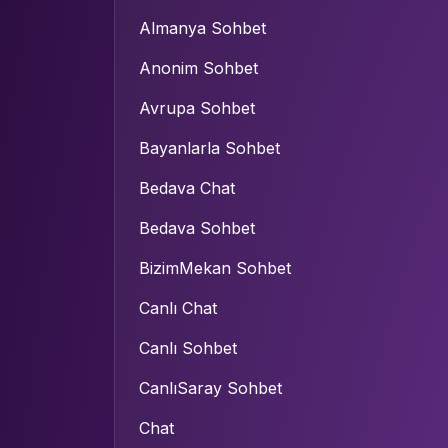
Almanya Sohbet
Anonim Sohbet
Avrupa Sohbet
Bayanlarla Sohbet
Bedava Chat
Bedava Sohbet
BizimMekan Sohbet
Canlı Chat
Canlı Sohbet
CanlıSaray Sohbet
Chat