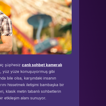
 hiç şüphesiz
canlı sohbet kameralı
ğil, yüz yüze konuşuyormuş gibi
ında bile olsa, karşındaki insanın
ını hissetmek iletişimi bambaşka bir
i, klasik metin tabanlı sohbetlerin
ir etkileşim alanı sunuyor.