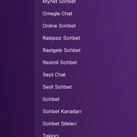
Mynet Sohbet
Omegle Chat
Online Sohbet
Rakipsiz Sohbet
Rastgele Sohbet
Resimli Sohbet
Sesli Chat
Sesli Sohbet
Sohbet
Sohbet Kanalları
Sohbet Siteleri
Takipçi