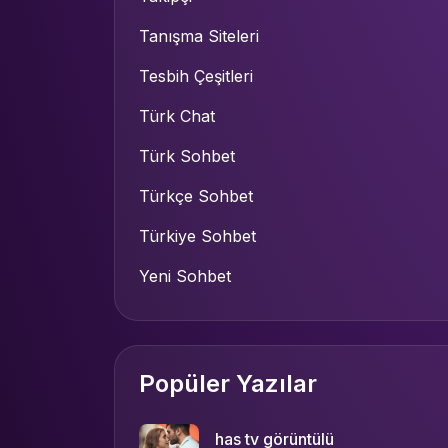
Tanışma Siteleri
Tesbih Çeşitleri
Türk Chat
Türk Sohbet
Türkçe Sohbet
Türkiye Sohbet
Yeni Sohbet
Popüler Yazılar
has tv görüntülü