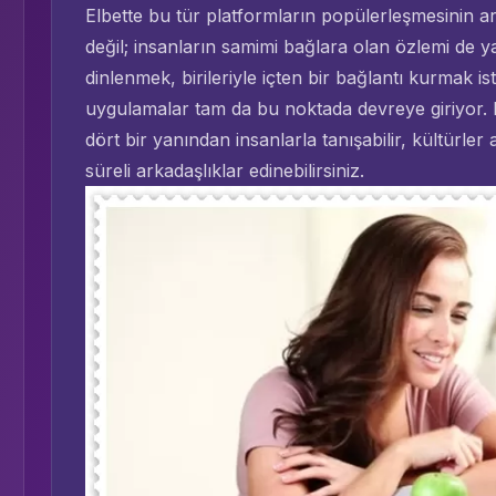
Elbette bu tür platformların popülerleşmesinin ar
değil; insanların samimi bağlara olan özlemi de ya
dinlenmek, birileriyle içten bir bağlantı kurmak is
uygulamalar tam da bu noktada devreye giriyor. 
dört bir yanından insanlarla tanışabilir, kültürler
süreli arkadaşlıklar edinebilirsiniz.