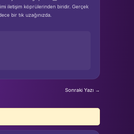
mi iletişim köprülerinden biridir. Gerçek
dece bir tık uzağınızda.
Sonraki Yazı →