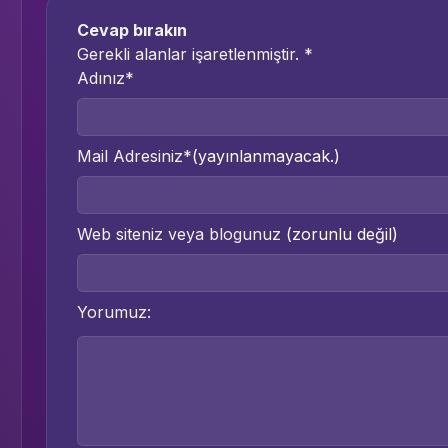
Cevap bırakın
Gerekli alanlar işaretlenmiştir.
*
Adınız*
Mail Adresiniz*
(yayınlanmayacak.)
Web siteniz veya blogunuz
(zorunlu değil)
Yorumuz: