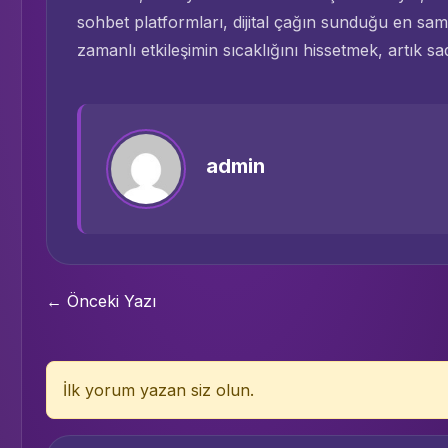
sohbet platformları, dijital çağın sunduğu en sami
zamanlı etkileşimin sıcaklığını hissetmek, artık sa
admin
← Önceki Yazı
İlk yorum yazan siz olun.