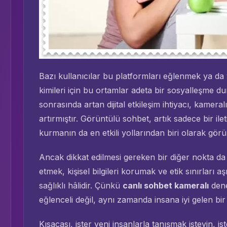
Bazı kullanıcılar bu platformları eğlenmek ya da 
kimileri için bu ortamlar adeta bir sosyalleşme du
sonrasında artan dijital etkileşim ihtiyacı, kamera
artırmıştır. Görüntülü sohbet, artık sadece bir ile
kurmanın da en etkili yollarından biri olarak görü
Ancak dikkat edilmesi gereken bir diğer nokta da giz
etmek, kişisel bilgileri korumak ve etik sınırlar
sağlıklı hâlidir. Çünkü
canlı sohbet kameralı
dene
eğlenceli değil, aynı zamanda insana iyi gelen bir 
Kısacası, ister yeni insanlarla tanışmak isteyin, is