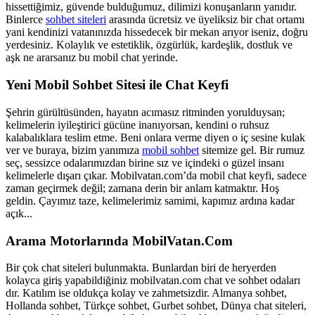
hissettiğimiz, güvende bulduğumuz, dilimizi konuşanların yanıdır.
Binlerce
sohbet siteleri
arasında ücretsiz ve üyeliksiz bir chat ortamı
yani kendinizi vatanınızda hissedecek bir mekan arıyor iseniz, doğru
yerdesiniz. Kolaylık ve estetiklik, özgürlük, kardeşlik, dostluk ve
aşk ne ararsanız bu mobil chat yerinde.
Yeni Mobil Sohbet Sitesi ile Chat Keyfi
Şehrin gürültüsünden, hayatın acımasız ritminden yorulduysan;
kelimelerin iyileştirici gücüne inanıyorsan, kendini o ruhsuz
kalabalıklara teslim etme. Beni onlara verme diyen o iç sesine kulak
ver ve buraya, bizim yanımıza
mobil sohbet
sitemize gel. Bir rumuz
seç, sessizce odalarımızdan birine sız ve içindeki o güzel insanı
kelimelerle dışarı çıkar. Mobilvatan.com’da mobil chat keyfi, sadece
zaman geçirmek değil; zamana derin bir anlam katmaktır. Hoş
geldin. Çayımız taze, kelimelerimiz samimi, kapımız ardına kadar
açık...
Arama Motorlarında MobilVatan.Com
Bir çok chat siteleri bulunmakta. Bunlardan biri de heryerden
kolayca giriş yapabildiğiniz mobilvatan.com chat ve sohbet odaları
dır. Katılım ise oldukça kolay ve zahmetsizdir. Almanya sohbet,
Hollanda sohbet, Türkçe sohbet, Gurbet sohbet, Dünya chat siteleri,