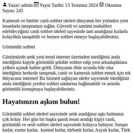
Yazar: admin
Yayın Tarihi: 13 Temmuz 2024
Okunma
Sayısı: 245
Kameralı ve birebir canlı sohbet siteleri dünyanın her yerinden yeni
insanlarla tanışmanızı sağlar. Güvenli ve samimi muhabbet
edebileceğiniz canlı sohbet siteleri sayesinde tam aradığınız kızlarla
kolaylıkla tanışabilir ve hemen sohbet etmeye başlayabilirsiniz.
Görüntülü sohbet
Günümüzde artık yeni trend internet üzerinden istediğiniz anda
istediğiniz kişiyle görüntülü şekilde sohbet edip yeni arkadaşlıklara
yelken açmak haline geldi. Dünyanın öbür ucunda bile olsa
istediğiniz herkesle tanışmak, canlı ve kameralı sohbet etmek için tek
ihtiyacınız internet! Bu hizmeti sağlayan siteler sayesinde istediğiniz
anda istediğiniz yerden sohbet odalarına bağlanabilir ve anında
görüntülü konuşmaya başlayabilirsiniz.
Hayatınızın aşkını bulun!
Görüntülü sohbet siteleri sayesinde artık aradığınız aşkı bulmanız
çok kolay. Her gün bir başka şanslı insan aradığı kişiyi canlı,
görüntülü ve sesli sohbet siteleri sayesinde kolayca buluyor. Sarışın
kızlar, esmer kızlar, kumral kızlar, türbanlı kızlar, Asyalı kızlar, Türk