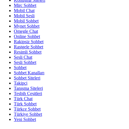
Konuşma Siteleri
Mirc Sohbet
Mobil Chat
Mobil Sesli
Mobil Sohbet
Mynet Sohbet
Omegle Chat
Online Sohbet
Rakipsiz Sohbet
Rastgele Sohbet
Resimli Sohbet
Sesli Chat
Sesli Sohbet
Sohbet
Sohbet Kanalları
Sohbet Siteleri
Takipçi
Tanışma Siteleri
Tesbih Çeşitleri
Türk Chat
Türk Sohbet
Türkçe Sohbet
Türkiye Sohbet
Yeni Sohbet