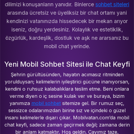
dilimizi konuşanların yanıdır. Binlerce
sohbet siteleri
arasında ücretsiz ve üyeliksiz bir chat ortamı yani
kendinizi vatanınızda hissedecek bir mekan arıyor
iseniz, doğru yerdesiniz. Kolaylık ve estetiklik,
özgürlük, kardeşlik, dostluk ve aşk ne ararsanız bu
mobil chat yerinde.
Yeni Mobil Sohbet Sitesi ile Chat Keyfi
Şehrin gürültüsünden, hayatın acımasız ritminden
yorulduysan; kelimelerin iyileştirici gücüne inanıyorsan,
kendini o ruhsuz kalabalıklara teslim etme. Beni onlara
verme diyen o iç sesine kulak ver ve buraya, bizim
yanımıza
mobil sohbet
sitemize gel. Bir rumuz seç,
sessizce odalarımızdan birine sız ve içindeki o güzel
insanı kelimelerle dışarı çıkar. Mobilvatan.com’da mobil
chat keyfi, sadece zaman geçirmek değil; zamana derin
bir anlam katmaktır. Hoş geldin. Çayımız taze,