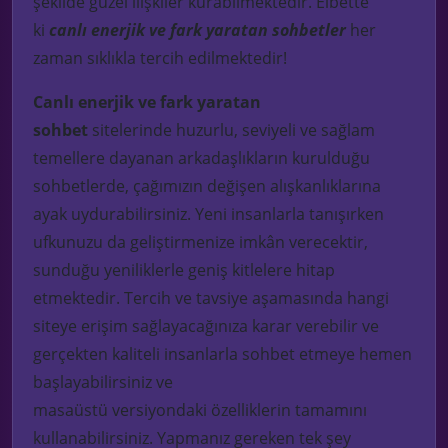
şekilde
güzel ilişkiler kurabilmektedir.
Elbette
ki
canlı enerjik ve fark yaratan sohbetler
her
zaman sıklıkla tercih edilmektedir!
Canlı enerjik ve fark yaratan
sohbet
sitelerinde
huzurlu, seviyeli ve sağlam
temellere dayanan arkadaşlıkların kurulduğu
sohbetlerde, çağımızın değişen alışkanlıklarına
ayak uydurabilirsiniz. Yeni insanlarla tanışırken
ufkunuzu da geliştirmenize imkân verecektir,
sunduğu yeniliklerle geniş kitlelere hitap
etmektedir.
Tercih ve tavsiye aşamasında hangi
siteye erişim sağlayacağınıza karar verebilir ve
gerçekten kaliteli insanlarla sohbet
etmeye hemen
başlayabilirsiniz ve
masaüstü
versiyondaki
özelliklerin tamamını
kullanabilirsiniz.
Yapmanız gereken tek şey