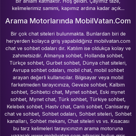
bir anlam katmaktır. Hoş geldin. Çayımız taze,
kelimelerimiz samimi, kapımız ardına kadar açık...
Arama Motorlarında MobilVatan.Com
Bir çok chat siteleri bulunmakta. Bunlardan biri de
heryerden kolayca giriş yapabildiğiniz mobilvatan.com
chat ve sohbet odaları dır. Katılım ise oldukça kolay ve
zahmetsizdir. Almanya sohbet, Hollanda sohbet,
Türkçe sohbet, Gurbet sohbet, Dünya chat siteleri,
Avrupa sohbet odaları, mobil chat, mobil sohbet
arayan değerli kullanıcılar. Bilgisayar veya mobil
farketmeden tarayıcınıza, Geveze sohbet, Kalbim
sohbet, Sohbetci chat, Mynet sohbet, Eski mynet
sohbet, Mynet chat, Türk sohbet, Türkiye sohbet,
Kelebek sohbet, Hastv chat, Canlı sohbet, Canlısaray
chat ve sohbet, Sohbet odaları, Sohbet siteleri, Sohbet
kanalları, Sohbet mekanı, Chat siteleri vs vs. Kısacası
bu tarz kelimeleri tarayıcınızın arama motoruna
yazarak www.mobilvatan.com adresini bulup giriş