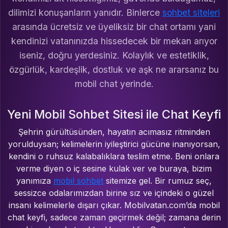
dilimizi konuşanların yanıdır. Binlerce
sohbet siteleri
arasında ücretsiz ve üyeliksiz bir chat ortamı yani
kendinizi vatanınızda hissedecek bir mekan arıyor
iseniz, doğru yerdesiniz. Kolaylık ve estetiklik,
özgürlük, kardeşlik, dostluk ve aşk ne ararsanız bu
mobil chat yerinde.
Yeni Mobil Sohbet Sitesi ile Chat Keyfi
Şehrin gürültüsünden, hayatın acımasız ritminden
yorulduysan; kelimelerin iyileştirici gücüne inanıyorsan,
kendini o ruhsuz kalabalıklara teslim etme. Beni onlara
verme diyen o iç sesine kulak ver ve buraya, bizim
yanımıza
mobil sohbet
sitemize gel. Bir rumuz seç,
sessizce odalarımızdan birine sız ve içindeki o güzel
insanı kelimelerle dışarı çıkar. Mobilvatan.com’da mobil
chat keyfi, sadece zaman geçirmek değil; zamana derin