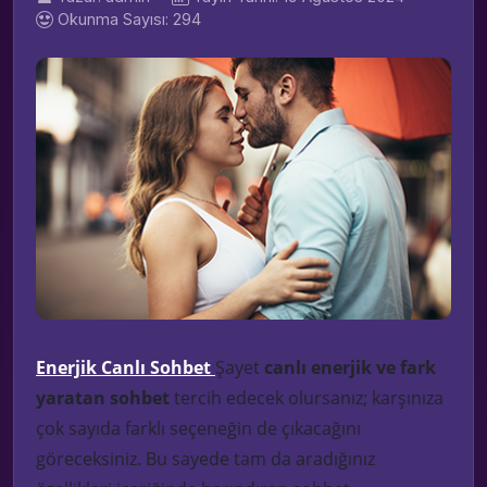
Okunma Sayısı: 294
Enerjik Canlı Sohbet
Şayet
canlı enerjik ve fark
yaratan sohbet
tercih edecek olursanız; karşınıza
çok sayıda farklı seçeneğin de çıkacağını
göreceksiniz. Bu sayede tam da aradığınız