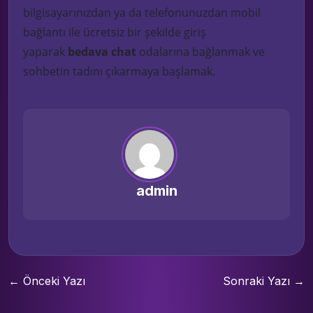
bilgisayarınızdan ya da telefonunuzdan mobil
bağlantı ile ücretsiz bir şekilde giriş
yaparak
bedava chat
odalarına bağlanmak ve
sohbetin tadını çıkarmaya başlamak.
admin
← Önceki Yazı
Sonraki Yazı →