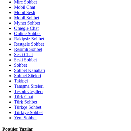
Mirc Sohbet
Mobil Chat
Mobil Sesli
Mobil Sohbet
Mynet Sohbet
Omegle Chat
Online Sohbet
Rakipsiz Sohbet
Rastgele Sohbet
Resimli Sohbet
Sesli Chat
Sesli Sohbet
Sohbet
Sohbet Kanalları
Sohbet Siteleri
Takipçi
Tanışma Siteleri
Tesbih Çeşitleri
Türk Chat
Türk Sohbet
Türkçe Sohbet
Türkiye Sohbet
Yeni Sohbet
Popüler Yazılar