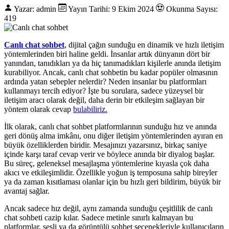
Yazar: admin
Yayın Tarihi: 9 Ekim 2024
Okunma Sayısı:
419
Canlı chat sohbet
, dijital çağın sunduğu en dinamik ve hızlı iletişim
yöntemlerinden biri haline geldi. İnsanlar artık dünyanın dört bir
yanından, tanıdıkları ya da hiç tanımadıkları kişilerle anında iletişim
kurabiliyor. Ancak, canlı chat sohbetin bu kadar popüler olmasının
ardında yatan sebepler nelerdir? Neden insanlar bu platformları
kullanmayı tercih ediyor? İşte bu sorulara, sadece yüzeysel bir
iletişim aracı olarak değil, daha derin bir etkileşim sağlayan bir
yöntem olarak cevap
bulabiliriz.
İlk olarak, canlı chat sohbet platformlarının sunduğu hız ve anında
geri dönüş alma imkânı, onu diğer iletişim yöntemlerinden ayıran en
büyük özelliklerden biridir. Mesajınızı yazarsınız, birkaç saniye
içinde karşı taraf cevap verir ve böylece anında bir diyalog başlar.
Bu süreç, geleneksel mesajlaşma yöntemlerine kıyasla çok daha
akıcı ve etkileşimlidir. Özellikle yoğun iş temposuna sahip bireyler
ya da zaman kısıtlaması olanlar için bu hızlı geri bildirim, büyük bir
avantaj sağlar.
Ancak sadece hız değil, aynı zamanda sunduğu çeşitlilik de canlı
chat sohbeti cazip kılar. Sadece metinle sınırlı kalmayan bu
platformlar, sesli ya da görüntülü sohbet seçenekleriyle kullanıcıların