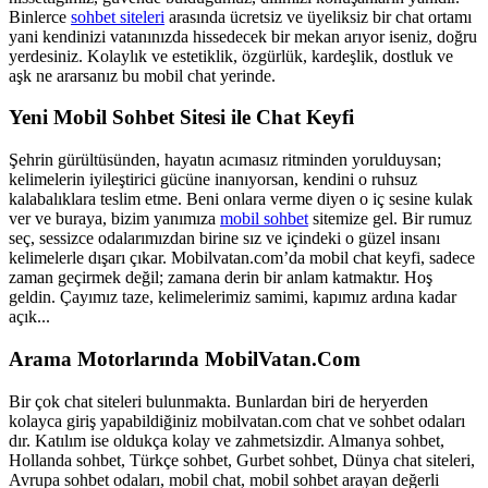
Binlerce
sohbet siteleri
arasında ücretsiz ve üyeliksiz bir chat ortamı
yani kendinizi vatanınızda hissedecek bir mekan arıyor iseniz, doğru
yerdesiniz. Kolaylık ve estetiklik, özgürlük, kardeşlik, dostluk ve
aşk ne ararsanız bu mobil chat yerinde.
Yeni Mobil Sohbet Sitesi ile Chat Keyfi
Şehrin gürültüsünden, hayatın acımasız ritminden yorulduysan;
kelimelerin iyileştirici gücüne inanıyorsan, kendini o ruhsuz
kalabalıklara teslim etme. Beni onlara verme diyen o iç sesine kulak
ver ve buraya, bizim yanımıza
mobil sohbet
sitemize gel. Bir rumuz
seç, sessizce odalarımızdan birine sız ve içindeki o güzel insanı
kelimelerle dışarı çıkar. Mobilvatan.com’da mobil chat keyfi, sadece
zaman geçirmek değil; zamana derin bir anlam katmaktır. Hoş
geldin. Çayımız taze, kelimelerimiz samimi, kapımız ardına kadar
açık...
Arama Motorlarında MobilVatan.Com
Bir çok chat siteleri bulunmakta. Bunlardan biri de heryerden
kolayca giriş yapabildiğiniz mobilvatan.com chat ve sohbet odaları
dır. Katılım ise oldukça kolay ve zahmetsizdir. Almanya sohbet,
Hollanda sohbet, Türkçe sohbet, Gurbet sohbet, Dünya chat siteleri,
Avrupa sohbet odaları, mobil chat, mobil sohbet arayan değerli