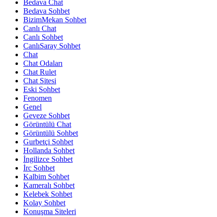
Bedava Chat
Bedava Sohbet
BizimMekan Sohbet
Canlı Chat
Canlı Sohbet
CanlıSaray Sohbet
Chat
Chat Odaları
Chat Rulet
Chat Sitesi
Eski Sohbet
Fenomen
Genel
Geveze Sohbet
Görüntülü Chat
Görüntülü Sohbet
Gurbetçi Sohbet
Hollanda Sohbet
İngilizce Sohbet
İrc Sohbet
Kalbim Sohbet
Kameralı Sohbet
Kelebek Sohbet
Kolay Sohbet
Konuşma Siteleri