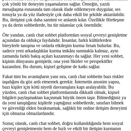
çok yönlü bir deneyim yaşamalarını sağlar. Örneğin, yazılı
mesajlaşma esnasında tam olarak ifade edilemeyen duygular, ses
tonuyla ya da yüz ifadesiyle çok daha etkili bir şekilde aktarılabilir.
Bu, iletişimi çok daha samimi ve anlamlı kılar. Özellikle flörtleşme
ya da derin sohbetlerde, bu tür nüanslar çok önemlidir.
Öte yandan, canlı chat sohbet platformları sosyal çevreyi genişletme
açısından da oldukça faydalıdır. İnsanlar, farklı kültürlerden
bireylerle tanışma ve onlarla etkileşim kurma fırsatı bulurlar. Bu,
sadece yeni arkadaşlıklar kurma imkânı sunmakla kalmaz, aynı
zamanda farklı bakış açıları kazanmayı da sağlar. Her yeni sohbet,
kişinin dünyasını genişletir, ona yeni fikirler ve perspektifler
kazandırır. Bu durum, kişisel gelişime de katkı sağlar.
Fakat tüm bu avantajların yanı sıra, canlı chat sohbetin bazı riskler
taşıdığını da göz ardı etmemek gerekir. İnternetin anonim yapısı,
bazı kişiler için kötü niyetli davranışlara kapı aralayabilir. Bu
yüzden, canlı chat sohbet platformlarında dikkatli olmak, kişisel
bilgileri paylaşmaktan kaçınmak büyük önem taşır. Bilmediğiniz ya
da yeni tanıştığınız kişilerle yaptığınız sohbetlerde, sınırları bilmek
ve güvenliği elden bırakmamak, sağlıklı bir online iletişim deneyimi
için olmazsa olmazlardandır.
Sonuç olarak, canlı chat sohbet, doğru kullanıldığında hem sosyal
çevreyi genişletmenin hem de hızlı ve etkili bir iletişim kurmanın