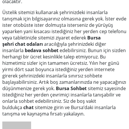
olacaktır.
Üstelik sitemizi kullanarak şehrinizdeki insanlarla
tanışmak için bilgisayarınız olmasına gerek yok. İster evde
ister otobüste ister dolmuşta isterseniz de yürüyüş
yaparken yani kısacası istediğiniz her yerden cep telefonu
veya tabletinizle sitemizi ziyaret ederek
Bursa
şehri
chat
odaları
aracılığıyla şehrinizdeki diğer
insanlarla
bedava sohbet
edebilirsiniz. Bunun için sizden
herhangi bir ücret kesinlikle talep etmiyoruz. Bu
hizmetimiz sizler için tamamen ücretsiz. Yılın her günü
yirmi dört saat boyunca istediğiniz yerden internete
girerek şehrinizdeki insanlarla sınırsız sohbete
başlayabilirsiniz. A
rtık boş zamanlarınızda ne yapacağınızı
düşünmenize gerek
yok.
Bursa Sohbet
sit
emiz sayesinde
istediğiniz her yerden çevrimiçi insanlarla tanışabilir ve
onlarla sohbet edebilirsiniz. Siz de
boş vakit
buldukça
chat
sitemize girin
ve Bursa’daki
insanlarla
tanışma ve kaynaşma fırsatı yakalayın.