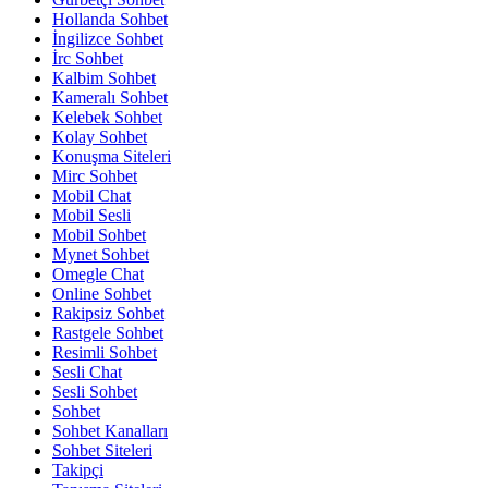
Hollanda Sohbet
İngilizce Sohbet
İrc Sohbet
Kalbim Sohbet
Kameralı Sohbet
Kelebek Sohbet
Kolay Sohbet
Konuşma Siteleri
Mirc Sohbet
Mobil Chat
Mobil Sesli
Mobil Sohbet
Mynet Sohbet
Omegle Chat
Online Sohbet
Rakipsiz Sohbet
Rastgele Sohbet
Resimli Sohbet
Sesli Chat
Sesli Sohbet
Sohbet
Sohbet Kanalları
Sohbet Siteleri
Takipçi