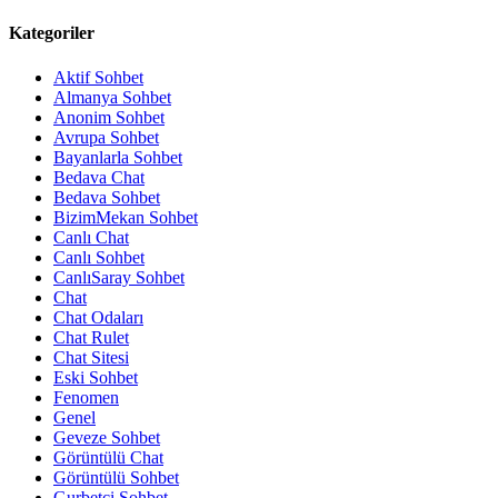
Kategoriler
Aktif Sohbet
Almanya Sohbet
Anonim Sohbet
Avrupa Sohbet
Bayanlarla Sohbet
Bedava Chat
Bedava Sohbet
BizimMekan Sohbet
Canlı Chat
Canlı Sohbet
CanlıSaray Sohbet
Chat
Chat Odaları
Chat Rulet
Chat Sitesi
Eski Sohbet
Fenomen
Genel
Geveze Sohbet
Görüntülü Chat
Görüntülü Sohbet
Gurbetçi Sohbet