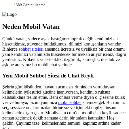
1389 Görüntülenme
Neden Mobil Vatan
Çünkü vatan, sadece ayak bastığımız toprak değil; kendimizi ait
hissettiğimiz, güvende bulduğumuz, dilimizi konuşanların yanıdır.
Binlerce
sohbet siteleri
arasında ücretsiz ve üyeliksiz bir chat ortamı
yani kendinizi vatanınızda hissedecek bir mekan arıyor iseniz, doğru
yerdesiniz. Kolaylık ve estetiklik, özgürlük, kardeşlik, dostluk ve
aşk ne ararsanız bu mobil chat yerinde.
Yeni Mobil Sohbet Sitesi ile Chat Keyfi
Şehrin gürültüsünden, hayatın acımasız ritminden yorulduysan;
kelimelerin iyileştirici gücüne inanıyorsan, kendini o ruhsuz
kalabalıklara teslim etme. Beni onlara verme diyen o iç sesine kulak
ver ve buraya, bizim yanımıza
mobil sohbet
sitemize gel. Bir rumuz
seç, sessizce odalarımızdan birine sız ve içindeki o güzel insanı
kelimelerle dışarı çıkar. Mobilvatan.com’da mobil chat keyfi, sadece
zaman geçirmek değil; zamana derin bir anlam katmaktır. Hoş
geldin. Çayımız taze, kelimelerimiz samimi, kapımız ardına kadar
açık...