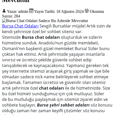
Yazar: admin
Yayın Tarihi: 18 Ağustos 2024
Okunma
Sayısı: 284
Bursa Chat Odaları
Sevgili Bursalılar
müjde! Artık sizin de
kendi şehrinize özel bir sohbet siteniz var.
Sitemizde
Bursa
chat
odaları
oluşturduk ve sizlerin
hizmetine sunduk. Anadolu
’
nun güzide memleketi,
Osmanlı
’
nın
başkenti güzel
memleket B
ursa
!
Sizler bunu
çoktan hak ettiniz. Artık şehrinizde yaşayan insanlarla
sınırsız ve ücretsiz şekilde güvenle sohbet edip
tanışabilecek ve kaynaşacaksınız. Yapmanız gereken tek
şey internette sitemizi arayarak giriş yapmak ve üye bile
olmadan sadece
nick
name belirleyerek sohbet etmeye
başlamak. Tamamen ücretsiz ve güvenilir olan sitemiz
artık şehrinize özel
chat odaları
ile de hizmetinizde. Size
bu özel hizmeti sunduğumuz için çok mutluyuz. Sizler
de
bu mutluluğu paylaşmak için si
temizi ziyaret edin ve
sohbete başlayın.
Bursa şehri sohbet odaları
söz konusu
olduğu zaman her zaman keyifli çözümler söz konusu