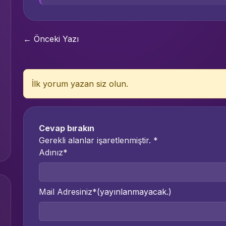
← Önceki Yazı
İlk yorum yazan siz olun.
Cevap bırakın
Gerekli alanlar işaretlenmiştir.
*
Adınız*
Mail Adresiniz*
(yayınlanmayacak.)