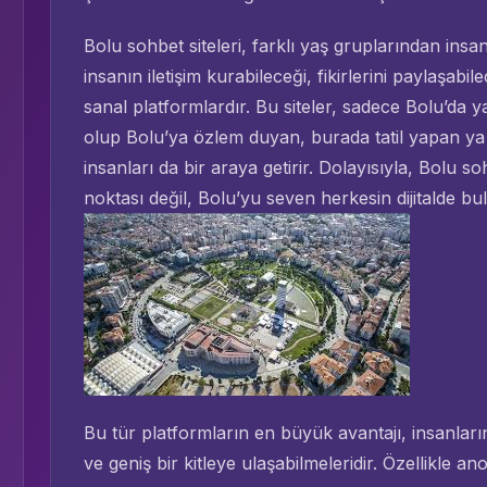
Bolu sohbet siteleri, farklı yaş gruplarından insa
insanın iletişim kurabileceği, fikirlerini paylaşabi
sanal platformlardır. Bu siteler, sadece Bolu’da y
olup Bolu’ya özlem duyan, burada tatil yapan y
insanları da bir araya getirir. Dolayısıyla, Bolu s
noktası değil, Bolu’yu seven herkesin dijitalde bu
Bu tür platformların en büyük avantajı, insanların 
ve geniş bir kitleye ulaşabilmeleridir. Özellikle 