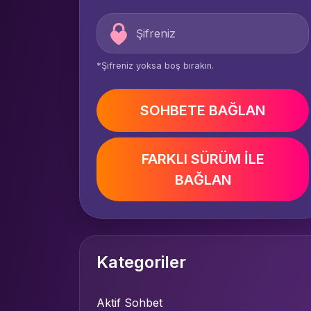
*Şifreniz yoksa boş bırakın.
SOHBETE BAĞLAN
FARKLI SÜRÜM İLE
BAĞLAN
Kategoriler
Aktif Sohbet