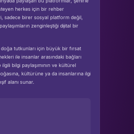
 dünyada paylaşan bu platformlar, şehirle
isteyen herkes için bir rehber
ri, sadece birer sosyal platform değil,
aylaşımların zenginleştiği dijital bir
 doğa tutkunları için büyük bir fırsat
ekleri ile insanlar arasındaki bağları
gili bilgi paylaşımının ve kültürel
ğasına, kültürüne ya da insanlarına ilgi
şif alanı sunar.