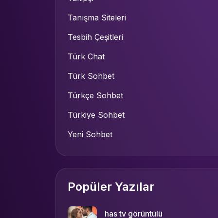
Tanışma Siteleri
Tesbih Çeşitleri
Türk Chat
Türk Sohbet
Türkçe Sohbet
Türkiye Sohbet
Yeni Sohbet
Popüler Yazılar
has tv görüntülü