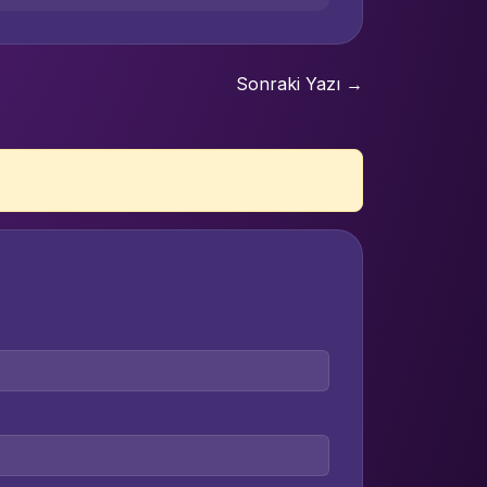
Sonraki Yazı →