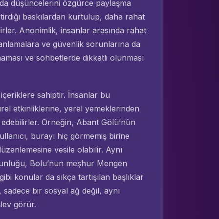
amda düşüncelerini özgürce paylaşma
tirdiği baskılardan kurtulup, daha rahat
lirler. Anonimlik, insanlar arasında rahat
 anlamalara ve güvenlik sorunlarına da
ılmaması ve sohbetlerde dikkatli olunması
içeriklere sahiptir. İnsanlar bu
rel etkinliklerine, yerel yemeklerinden
edebilirler. Örneğin, Abant Gölü’nün
llanıcı, burayı hiç görmemiş birine
düzenlemesine vesile olabilir. Aynı
ygunluğu, Bolu’nun meşhur Mengen
ibi konular da sıkça tartışılan başlıklar
, sadece bir sosyal ağ değil, aynı
lev görür.