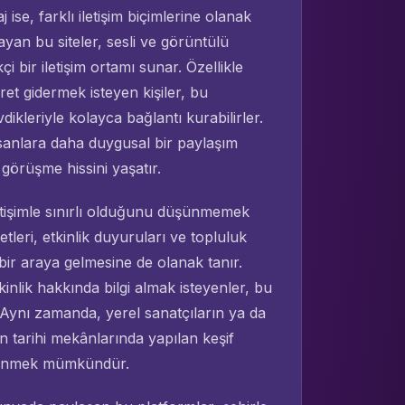
ise, farklı iletişim biçimlerine olanak
ayan bu siteler, sesli ve görüntülü
 bir iletişim ortamı sunar. Özellikle
et gidermek isteyen kişiler, bu
ikleriyle kolayca bağlantı kurabilirler.
nsanlara daha duygusal bir paylaşım
görüşme hissini yaşatır.
letişimle sınırlı olduğunu düşünmemek
leri, etkinlik duyuruları ve topluluk
e bir araya gelmesine de olanak tanır.
inlik hakkında bilgi almak isteyenler, bu
r. Aynı zamanda, yerel sanatçıların ya da
n tarihi mekânlarında yapılan keşif
i edinmek mümkündür.