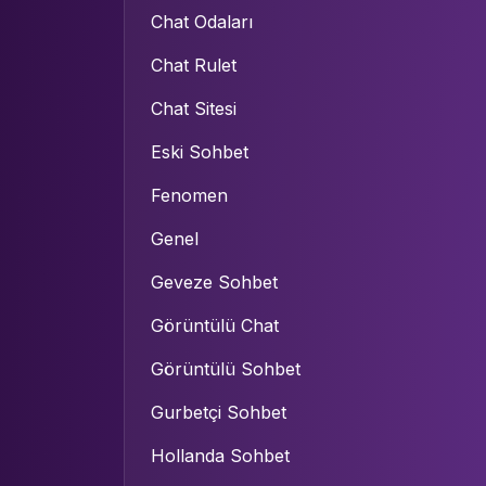
Chat Odaları
Chat Rulet
Chat Sitesi
Eski Sohbet
Fenomen
Genel
Geveze Sohbet
Görüntülü Chat
Görüntülü Sohbet
Gurbetçi Sohbet
Hollanda Sohbet