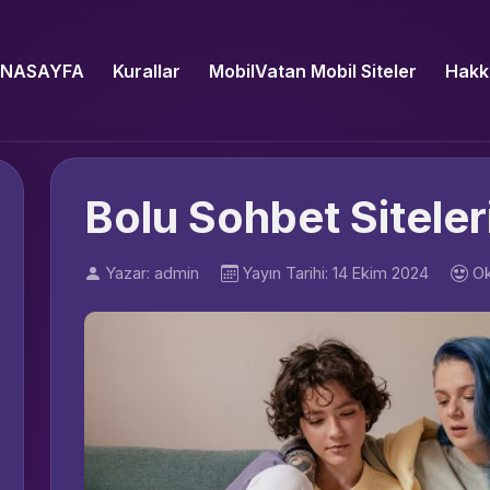
NASAYFA
Kurallar
MobilVatan Mobil Siteler
Hakk
Bolu Sohbet Siteler
Yazar: admin
Yayın Tarihi: 14 Ekim 2024
Ok