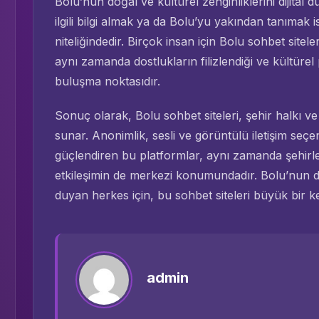
Bolu’nun doğal ve kültürel zenginliklerini dijital
ilgili bilgi almak ya da Bolu’yu yakından tanımak 
niteliğindedir. Birçok insan için Bolu sohbet sitele
aynı zamanda dostlukların filizlendiği ve kültürel p
buluşma noktasıdır.
Sonuç olarak, Bolu sohbet siteleri, şehir halkı ve
sunar. Anonimlik, sesli ve görüntülü iletişim seçen
güçlendiren bu platformlar, aynı zamanda şehirle il
etkileşimin de merkezi konumundadır. Bolu’nun do
duyan herkes için, bu sohbet siteleri büyük bir ke
admin