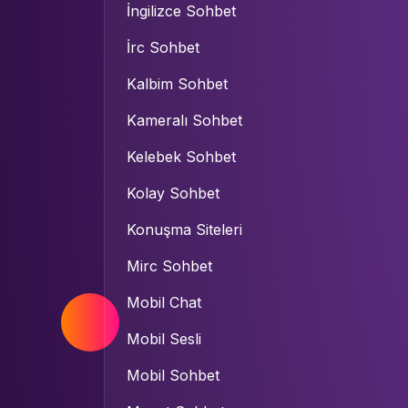
İngilizce Sohbet
İrc Sohbet
Kalbim Sohbet
Kameralı Sohbet
Kelebek Sohbet
Kolay Sohbet
Konuşma Siteleri
Mirc Sohbet
Mobil Chat
Mobil Sesli
Mobil Sohbet