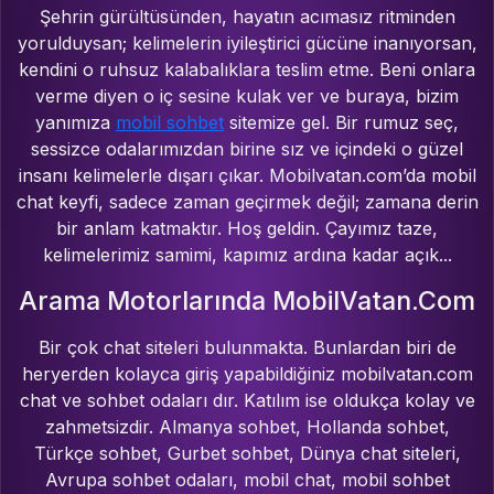
Şehrin gürültüsünden, hayatın acımasız ritminden
yorulduysan; kelimelerin iyileştirici gücüne inanıyorsan,
kendini o ruhsuz kalabalıklara teslim etme. Beni onlara
verme diyen o iç sesine kulak ver ve buraya, bizim
yanımıza
mobil sohbet
sitemize gel. Bir rumuz seç,
sessizce odalarımızdan birine sız ve içindeki o güzel
insanı kelimelerle dışarı çıkar. Mobilvatan.com’da mobil
chat keyfi, sadece zaman geçirmek değil; zamana derin
bir anlam katmaktır. Hoş geldin. Çayımız taze,
kelimelerimiz samimi, kapımız ardına kadar açık...
Arama Motorlarında MobilVatan.Com
Bir çok chat siteleri bulunmakta. Bunlardan biri de
heryerden kolayca giriş yapabildiğiniz mobilvatan.com
chat ve sohbet odaları dır. Katılım ise oldukça kolay ve
zahmetsizdir. Almanya sohbet, Hollanda sohbet,
Türkçe sohbet, Gurbet sohbet, Dünya chat siteleri,
Avrupa sohbet odaları, mobil chat, mobil sohbet