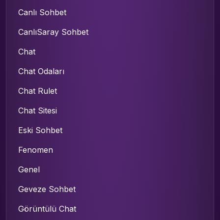
Canlı Sohbet
CanlıSaray Sohbet
Chat
Chat Odaları
Chat Rulet
Chat Sitesi
Eski Sohbet
Fenomen
Genel
Geveze Sohbet
Görüntülü Chat