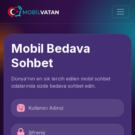
Mobil Bedava
Sohbet
Dünya'nın en sık tercih edilen mobil sohbet
odalarında sizde bedava sohbet edin.