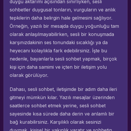
duygu aktarımı açısından sınırlıyken, sesli
sohbetler duygusal tonların, vurguların ve anlık
tepkilerin daha belirgin hale gelmesini sağlıyor.
Örneğin, yazılı bir mesajda duygu yoğunluğu tam
olarak anlaşılmayabilirken, sesli bir konuşmada
karşınızdakinin ses tonundaki sıcaklığı ya da
heyecanı kolaylıkla fark edebilirsiniz. İşte bu
nedenle, bayanlarla sesli sohbet yapmak, birçok
kişi için daha samimi ve içten bir iletişim yolu
olarak görülüyor.
Dahası, sesli sohbet, iletişimde bir adım daha ileri
gitmeyi mümkün kılar. Yazılı mesajlar üzerinden
saatlerce sohbet etmek yerine, sesli sohbet
sayesinde kısa sürede daha derin ve anlamlı bir
bağ kurabilirsiniz. Karşılıklı olarak sesinizi
duymak, kişisel bir yakınlık yaratır ve sohbetin