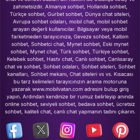
zahmetsizdir. Almanya sohbet, Hollanda sohbet,
Türkçe sohbet, Gurbet sohbet, Dünya chat siteleri,
Avrupa sohbet odaları, mobil chat, mobil sohbet
arayan değerli kullanıcılar. Bilgisayar veya mobil
farketmeden tarayıcınıza, Geveze sohbet, Kalbim
sohbet, Sohbetci chat, Mynet sohbet, Eski mynet
sohbet, Mynet chat, Türk sohbet, Türkiye sohbet,
Kelebek sohbet, Hastv chat, Canlı sohbet, Canlısaray
chat ve sohbet, Sohbet odaları, Sohbet siteleri, Sohbet
kanalları, Sohbet mekanı, Chat siteleri vs vs. Kısacası
bu tarz kelimeleri tarayıcınızın arama motoruna
yazarak www.mobilvatan.com adresini bulup giriş
yapın. Ardından kendinize bir rumuz belirleyip anında
online sohbet, seviyeli sohbet, bedava sohbet, ücretsiz
sohbet, kaliteli chat, canlı chat yapmanın tadını çıkarın.