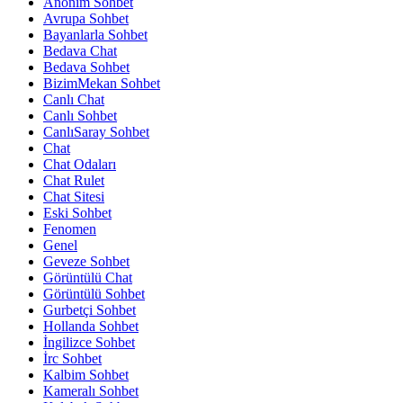
Anonim Sohbet
Avrupa Sohbet
Bayanlarla Sohbet
Bedava Chat
Bedava Sohbet
BizimMekan Sohbet
Canlı Chat
Canlı Sohbet
CanlıSaray Sohbet
Chat
Chat Odaları
Chat Rulet
Chat Sitesi
Eski Sohbet
Fenomen
Genel
Geveze Sohbet
Görüntülü Chat
Görüntülü Sohbet
Gurbetçi Sohbet
Hollanda Sohbet
İngilizce Sohbet
İrc Sohbet
Kalbim Sohbet
Kameralı Sohbet