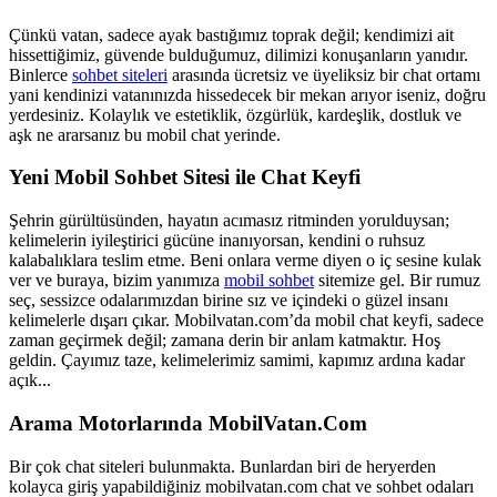
Çünkü vatan, sadece ayak bastığımız toprak değil; kendimizi ait
hissettiğimiz, güvende bulduğumuz, dilimizi konuşanların yanıdır.
Binlerce
sohbet siteleri
arasında ücretsiz ve üyeliksiz bir chat ortamı
yani kendinizi vatanınızda hissedecek bir mekan arıyor iseniz, doğru
yerdesiniz. Kolaylık ve estetiklik, özgürlük, kardeşlik, dostluk ve
aşk ne ararsanız bu mobil chat yerinde.
Yeni Mobil Sohbet Sitesi ile Chat Keyfi
Şehrin gürültüsünden, hayatın acımasız ritminden yorulduysan;
kelimelerin iyileştirici gücüne inanıyorsan, kendini o ruhsuz
kalabalıklara teslim etme. Beni onlara verme diyen o iç sesine kulak
ver ve buraya, bizim yanımıza
mobil sohbet
sitemize gel. Bir rumuz
seç, sessizce odalarımızdan birine sız ve içindeki o güzel insanı
kelimelerle dışarı çıkar. Mobilvatan.com’da mobil chat keyfi, sadece
zaman geçirmek değil; zamana derin bir anlam katmaktır. Hoş
geldin. Çayımız taze, kelimelerimiz samimi, kapımız ardına kadar
açık...
Arama Motorlarında MobilVatan.Com
Bir çok chat siteleri bulunmakta. Bunlardan biri de heryerden
kolayca giriş yapabildiğiniz mobilvatan.com chat ve sohbet odaları