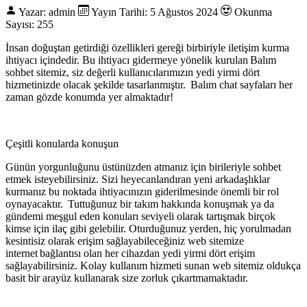
Yazar: admin
Yayın Tarihi: 5 Ağustos 2024
Okunma
Sayısı: 255
İnsan doğuştan getirdiği özellikleri gereği birbiriyle iletişim kurma
ihtiyacı içindedir. Bu ihtiyacı gidermeye yönelik kurulan Balım
sohbet sitemiz, siz değerli kullanıcılarımızın yedi yirmi dört
hizmetinizde olacak şekilde tasarlanmıştır. Balım chat sayfaları her
zaman gözde konumda yer almaktadır!
Çeşitli konularda konuşun
Günün yorgunluğunu üstünüzden atmanız için birileriyle sohbet
etmek isteyebilirsiniz. Sizi heyecanlandıran yeni arkadaşlıklar
kurmanız bu noktada ihtiyacınızın giderilmesinde önemli bir rol
oynayacaktır. Tuttuğunuz bir takım hakkında konuşmak ya da
gündemi meşgul eden konuları seviyeli olarak tartışmak birçok
kimse için ilaç gibi gelebilir. Oturduğunuz yerden, hiç yorulmadan
kesintisiz olarak erişim sağlayabileceğiniz web sitemize
internet bağlantısı olan her cihazdan yedi yirmi dört erişim
sağlayabilirsiniz. Kolay kullanım hizmeti sunan web sitemiz oldukça
basit bir arayüz kullanarak size zorluk çıkartmamaktadır.