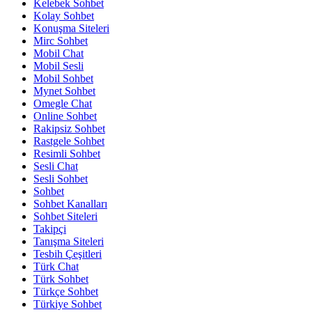
Kelebek Sohbet
Kolay Sohbet
Konuşma Siteleri
Mirc Sohbet
Mobil Chat
Mobil Sesli
Mobil Sohbet
Mynet Sohbet
Omegle Chat
Online Sohbet
Rakipsiz Sohbet
Rastgele Sohbet
Resimli Sohbet
Sesli Chat
Sesli Sohbet
Sohbet
Sohbet Kanalları
Sohbet Siteleri
Takipçi
Tanışma Siteleri
Tesbih Çeşitleri
Türk Chat
Türk Sohbet
Türkçe Sohbet
Türkiye Sohbet