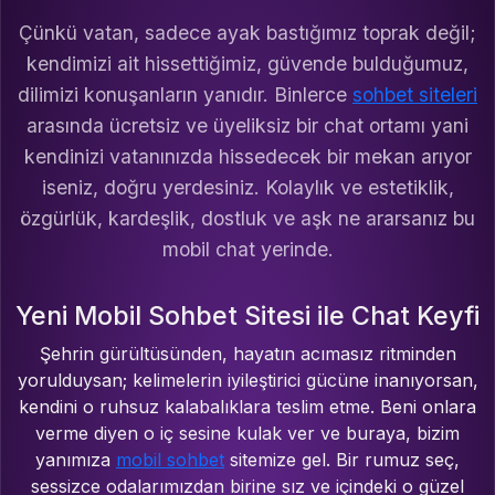
Çünkü vatan, sadece ayak bastığımız toprak değil;
kendimizi ait hissettiğimiz, güvende bulduğumuz,
dilimizi konuşanların yanıdır. Binlerce
sohbet siteleri
arasında ücretsiz ve üyeliksiz bir chat ortamı yani
kendinizi vatanınızda hissedecek bir mekan arıyor
iseniz, doğru yerdesiniz. Kolaylık ve estetiklik,
özgürlük, kardeşlik, dostluk ve aşk ne ararsanız bu
mobil chat yerinde.
Yeni Mobil Sohbet Sitesi ile Chat Keyfi
Şehrin gürültüsünden, hayatın acımasız ritminden
yorulduysan; kelimelerin iyileştirici gücüne inanıyorsan,
kendini o ruhsuz kalabalıklara teslim etme. Beni onlara
verme diyen o iç sesine kulak ver ve buraya, bizim
yanımıza
mobil sohbet
sitemize gel. Bir rumuz seç,
sessizce odalarımızdan birine sız ve içindeki o güzel