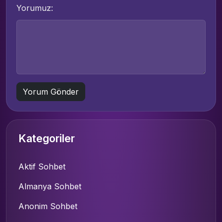
Yorumuz:
Kategoriler
Aktif Sohbet
Almanya Sohbet
Anonim Sohbet