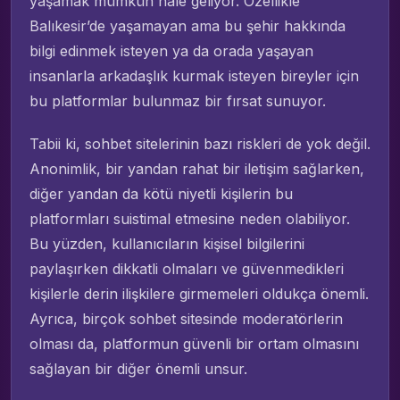
yaşamak mümkün hale geliyor. Özellikle
Balıkesir’de yaşamayan ama bu şehir hakkında
bilgi edinmek isteyen ya da orada yaşayan
insanlarla arkadaşlık kurmak isteyen bireyler için
bu platformlar bulunmaz bir fırsat sunuyor.
Tabii ki, sohbet sitelerinin bazı riskleri de yok değil.
Anonimlik, bir yandan rahat bir iletişim sağlarken,
diğer yandan da kötü niyetli kişilerin bu
platformları suistimal etmesine neden olabiliyor.
Bu yüzden, kullanıcıların kişisel bilgilerini
paylaşırken dikkatli olmaları ve güvenmedikleri
kişilerle derin ilişkilere girmemeleri oldukça önemli.
Ayrıca, birçok sohbet sitesinde moderatörlerin
olması da, platformun güvenli bir ortam olmasını
sağlayan bir diğer önemli unsur.