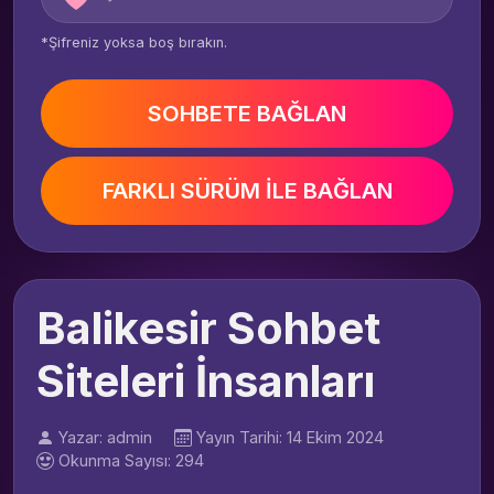
*Şifreniz yoksa boş bırakın.
SOHBETE BAĞLAN
FARKLI SÜRÜM İLE BAĞLAN
Balikesir Sohbet
Siteleri İnsanları
Yazar: admin
Yayın Tarihi: 14 Ekim 2024
Okunma Sayısı: 294