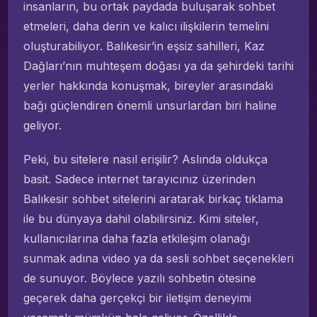
insanların, bu ortak paydada buluşarak sohbet
etmeleri, daha derin ve kalıcı ilişkilerin temelini
oluşturabiliyor. Balıkesir’in eşsiz sahilleri, Kaz
Dağları’nın muhteşem doğası ya da şehirdeki tarihi
yerler hakkında konuşmak, bireyler arasındaki
bağı güçlendiren önemli unsurlardan biri haline
geliyor.
Peki, bu sitelere nasıl erişilir? Aslında oldukça
basit. Sadece internet tarayıcınız üzerinden
Balıkesir sohbet sitelerini aratarak birkaç tıklama
ile bu dünyaya dahil olabilirsiniz. Kimi siteler,
kullanıcılarına daha fazla etkileşim olanağı
sunmak adına video ya da sesli sohbet seçenekleri
de sunuyor. Böylece yazılı sohbetin ötesine
geçerek daha gerçekçi bir iletişim deneyimi