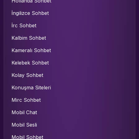
Hollanda Sohbet
İngilizce Sohbet
İrc Sohbet
Kalbim Sohbet
Kameralı Sohbet
Kelebek Sohbet
Kolay Sohbet
Konuşma Siteleri
Mirc Sohbet
Mobil Chat
Mobil Sesli
Mobil Sohbet