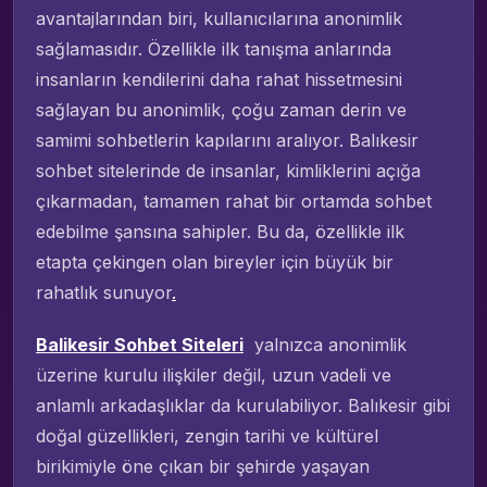
avantajlarından biri, kullanıcılarına anonimlik
sağlamasıdır. Özellikle ilk tanışma anlarında
insanların kendilerini daha rahat hissetmesini
sağlayan bu anonimlik, çoğu zaman derin ve
samimi sohbetlerin kapılarını aralıyor. Balıkesir
sohbet sitelerinde de insanlar, kimliklerini açığa
çıkarmadan, tamamen rahat bir ortamda sohbet
edebilme şansına sahipler. Bu da, özellikle ilk
etapta çekingen olan bireyler için büyük bir
rahatlık sunuyor
.
Balikesir Sohbet Siteleri
yalnızca anonimlik
üzerine kurulu ilişkiler değil, uzun vadeli ve
anlamlı arkadaşlıklar da kurulabiliyor. Balıkesir gibi
doğal güzellikleri, zengin tarihi ve kültürel
birikimiyle öne çıkan bir şehirde yaşayan