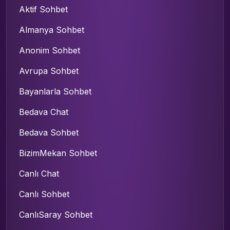
Aktif Sohbet
Almanya Sohbet
Anonim Sohbet
Avrupa Sohbet
Bayanlarla Sohbet
Bedava Chat
Bedava Sohbet
BizimMekan Sohbet
Canlı Chat
Canlı Sohbet
CanlıSaray Sohbet