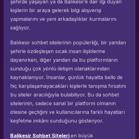
şehirde yaşayan ya da Balıkesir’e dair ilgi duyan
kişilerin bir araya gelerek bilgi alışverişi
yapmalarını ve yeni arkadaşlıklar kurmalarını
sağlıyor.
Balıkesir sohbet sitelerinin popülerliği, bir yandan
şehirle özdeşleşen sıcak insan ilişkilerine
dayanırken, diğer yandan da bu platformların
sunduğu çok yönlü iletişim olanaklarından
kaynaklanıyor. İnsanlar, günlük hayatta belki de
hiç karşılaşamayacakları kişilerle tanışma fırsatını
bu siteler aracılığıyla bulabiliyor. Bu da sohbet
sitelerinin, sadece sanal bir platform olmanın
ötesine geçtiğini ve kullanıcılarına farklı hayatları
keşfetme imkânı sunduğunu gösteriyor.
Balikesir Sohbet Siteleri
en büyük