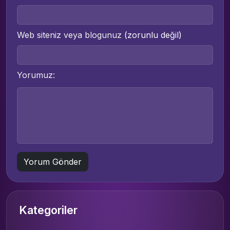
Web siteniz veya blogunuz
(zorunlu değil)
Yorumuz:
Kategoriler