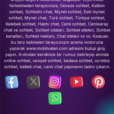
farketmeden tarayıcınıza, Geveze sohbet, Kalbim
sohbet, Sohbetci chat, Mynet sohbet, Eski mynet
sohbet, Mynet chat, Türk sohbet, Türkiye sohbet,
Kelebek sohbet, Hastv chat, Canlı sohbet, Canlısaray
chat ve sohbet, Sohbet odaları, Sohbet siteleri, Sohbet
kanalları, Sohbet mekanı, Chat siteleri vs vs. Kısacası
bu tarz kelimeleri tarayıcınızın arama motoruna
yazarak www.mobilvatan.com adresini bulup giriş
yapın. Ardından kendinize bir rumuz belirleyip anında
online sohbet, seviyeli sohbet, bedava sohbet, ücretsiz
sohbet, kaliteli chat, canlı chat yapmanın tadını çıkarın.