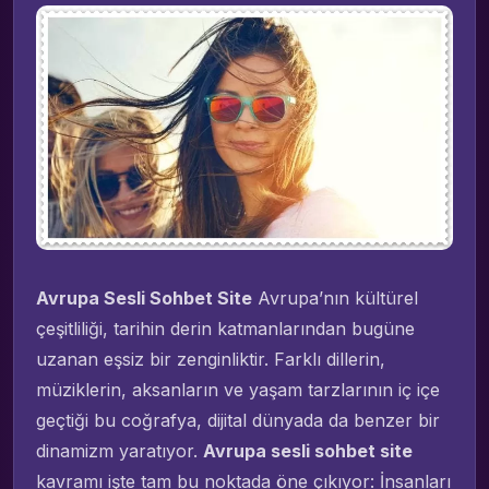
Avrupa Sesli Sohbet Site
Avrupa’nın kültürel
çeşitliliği, tarihin derin katmanlarından bugüne
uzanan eşsiz bir zenginliktir. Farklı dillerin,
müziklerin, aksanların ve yaşam tarzlarının iç içe
geçtiği bu coğrafya, dijital dünyada da benzer bir
dinamizm yaratıyor.
Avrupa sesli sohbet site
kavramı işte tam bu noktada öne çıkıyor: İnsanları