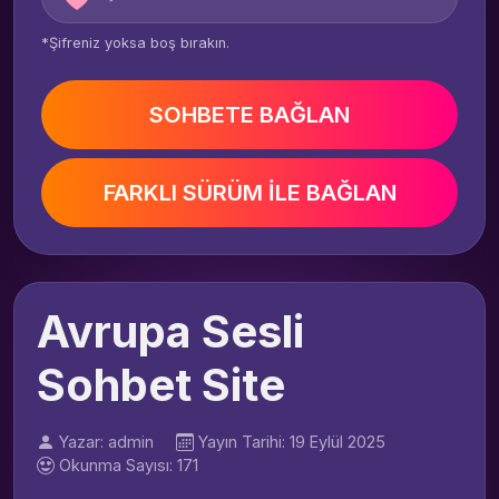
*Şifreniz yoksa boş bırakın.
SOHBETE BAĞLAN
FARKLI SÜRÜM İLE BAĞLAN
Avrupa Sesli
Sohbet Site
Yazar: admin
Yayın Tarihi: 19 Eylül 2025
Okunma Sayısı: 171