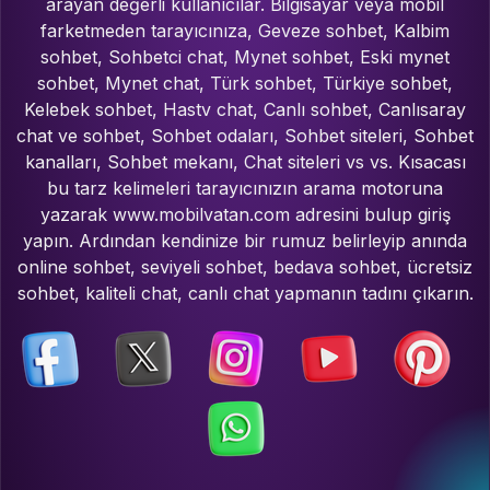
arayan değerli kullanıcılar. Bilgisayar veya mobil
farketmeden tarayıcınıza, Geveze sohbet, Kalbim
sohbet, Sohbetci chat, Mynet sohbet, Eski mynet
sohbet, Mynet chat, Türk sohbet, Türkiye sohbet,
Kelebek sohbet, Hastv chat, Canlı sohbet, Canlısaray
chat ve sohbet, Sohbet odaları, Sohbet siteleri, Sohbet
kanalları, Sohbet mekanı, Chat siteleri vs vs. Kısacası
bu tarz kelimeleri tarayıcınızın arama motoruna
yazarak www.mobilvatan.com adresini bulup giriş
yapın. Ardından kendinize bir rumuz belirleyip anında
online sohbet, seviyeli sohbet, bedava sohbet, ücretsiz
sohbet, kaliteli chat, canlı chat yapmanın tadını çıkarın.