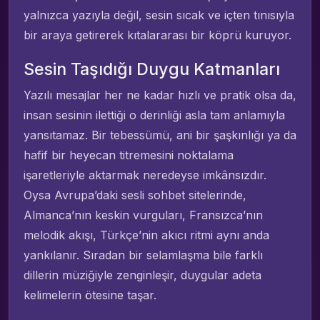
yalnızca yazıyla değil, sesin sıcak ve içten tınısıyla
bir araya getirerek kıtalararası bir köprü kuruyor.
Sesin Taşıdığı Duygu Katmanları
Yazılı mesajlar her ne kadar hızlı ve pratik olsa da,
insan sesinin ilettiği o derinliği asla tam anlamıyla
yansıtamaz. Bir tebessümü, ani bir şaşkınlığı ya da
hafif bir heyecan titremesini noktalama
işaretleriyle aktarmak neredeyse imkânsızdır.
Oysa Avrupa’daki sesli sohbet sitelerinde,
Almanca’nın keskin vurguları, Fransızca’nın
melodik akışı, Türkçe’nin akıcı ritmi aynı anda
yankılanır. Sıradan bir selamlaşma bile farklı
dillerin müziğiyle zenginleşir, duygular adeta
kelimelerin ötesine taşar.