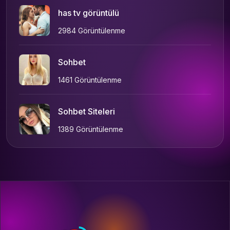
has tv görüntülü
2984 Görüntülenme
Sohbet
1461 Görüntülenme
Sohbet Siteleri
1389 Görüntülenme