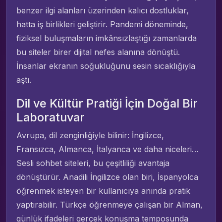
benzer ilgi alanları üzerinden kalıcı dostluklar,
hatta iş birlikleri geliştirir. Pandemi döneminde,
fiziksel buluşmaların imkânsızlaştığı zamanlarda
bu siteler birer dijital nefes alanına dönüştü.
İnsanlar ekranın soğukluğunu sesin sıcaklığıyla
aştı.
Dil ve Kültür Pratiği İçin Doğal Bir
Laboratuvar
Avrupa, dil zenginliğiyle bilinir: İngilizce,
Fransızca, Almanca, İtalyanca ve daha niceleri…
Sesli sohbet siteleri, bu çeşitliliği avantaja
dönüştürür. Anadili İngilizce olan biri, İspanyolca
öğrenmek isteyen bir kullanıcıya anında pratik
yaptırabilir. Türkçe öğrenmeye çalışan bir Alman,
günlük ifadeleri gerçek konuşma temposunda