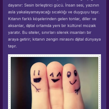
dayanır: Sesin birleştirici gücü. İnsan sesi, yazının
asla yakalayamayacağı sıcaklığı ve duyguyu taşır.
Kıtanın farklı köşelerinden gelen tonlar, diller ve
aksanlar, dijital ortamda yeni bir kültürel mozaik
yaratır. Bu siteler, sınırları silerek insanları bir
araya getirir; kıtanın zengin mirasını dijital dünyaya
taşır.