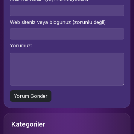
Web siteniz veya blogunuz
(zorunlu değil)
Yorumuz:
Kategoriler