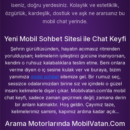
iseniz, doğru yerdesiniz. Kolaylık ve estetiklik,
özgürlük, kardeşlik, dostluk ve aşk ne ararsanız bu
mobil chat yerinde.
Yeni Mobil Sohbet Sitesi ile Chat Keyfi
Şehrin gürültüsünden, hayatın acımasız ritminden
yorulduysan; kelimelerin iyileştirici gücüne inanıyorsan,
kendini o ruhsuz kalabalıklara teslim etme. Beni onlara
verme diyen o iç sesine kulak ver ve buraya, bizim
yanımıza
mobil sohbet
sitemize gel. Bir rumuz seç,
sessizce odalarımızdan birine sız ve içindeki o güzel
insanı kelimelerle dışarı çıkar. Mobilvatan.com’da mobil
chat keyfi, sadece zaman geçirmek değil; zamana derin
bir anlam katmaktır. Hoş geldin. Çayımız taze,
kelimelerimiz samimi, kapımız ardına kadar açık...
Arama Motorlarında MobilVatan.Com