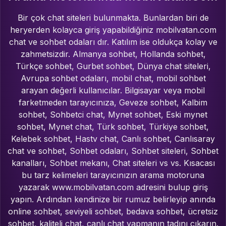
Bir çok chat siteleri bulunmakta. Bunlardan biri de
heryerden kolayca giriş yapabildiğiniz mobilvatan.com
chat ve sohbet odaları dır. Katılım ise oldukça kolay ve
zahmetsizdir. Almanya sohbet, Hollanda sohbet,
Türkçe sohbet, Gurbet sohbet, Dünya chat siteleri,
Avrupa sohbet odaları, mobil chat, mobil sohbet
arayan değerli kullanıcılar. Bilgisayar veya mobil
farketmeden tarayıcınıza, Geveze sohbet, Kalbim
sohbet, Sohbetci chat, Mynet sohbet, Eski mynet
sohbet, Mynet chat, Türk sohbet, Türkiye sohbet,
Kelebek sohbet, Hastv chat, Canlı sohbet, Canlısaray
chat ve sohbet, Sohbet odaları, Sohbet siteleri, Sohbet
kanalları, Sohbet mekanı, Chat siteleri vs vs. Kısacası
bu tarz kelimeleri tarayıcınızın arama motoruna
yazarak www.mobilvatan.com adresini bulup giriş
yapın. Ardından kendinize bir rumuz belirleyip anında
online sohbet, seviyeli sohbet, bedava sohbet, ücretsiz
sohbet, kaliteli chat, canlı chat yapmanın tadını çıkarın.