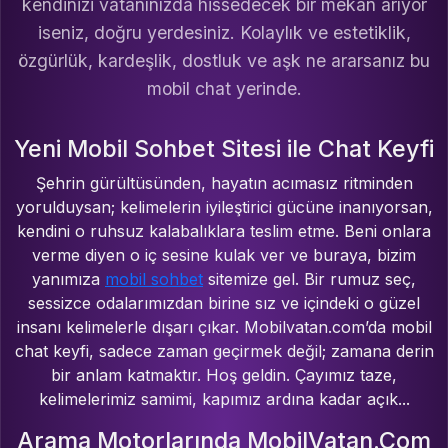
kendinizi vatanınızda hissedecek bir mekan arıyor
iseniz, doğru yerdesiniz. Kolaylık ve estetiklik,
özgürlük, kardeşlik, dostluk ve aşk ne ararsanız bu
mobil chat yerinde.
Yeni Mobil Sohbet Sitesi ile Chat Keyfi
Şehrin gürültüsünden, hayatın acımasız ritminden
yorulduysan; kelimelerin iyileştirici gücüne inanıyorsan,
kendini o ruhsuz kalabalıklara teslim etme. Beni onlara
verme diyen o iç sesine kulak ver ve buraya, bizim
yanımıza
mobil sohbet
sitemize gel. Bir rumuz seç,
sessizce odalarımızdan birine sız ve içindeki o güzel
insanı kelimelerle dışarı çıkar. Mobilvatan.com’da mobil
chat keyfi, sadece zaman geçirmek değil; zamana derin
bir anlam katmaktır. Hoş geldin. Çayımız taze,
kelimelerimiz samimi, kapımız ardına kadar açık...
Arama Motorlarında MobilVatan.Com