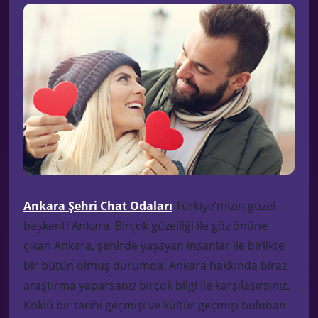
Ankara Şehri Chat Odaları
Türkiye’mizin güzel
başkenti Ankara.
Birçok güzelliği ile göz önüne
çıkan Ankara, şehirde yaşayan insanlar ile birlikte
bir bütün olmuş durumda. Ankara hakkında biraz
araştırma yaparsanız birçok bilgi ile karşılaşırsınız.
Köklü bir tarihi geçmişi ve kültür geçmişi bulunan