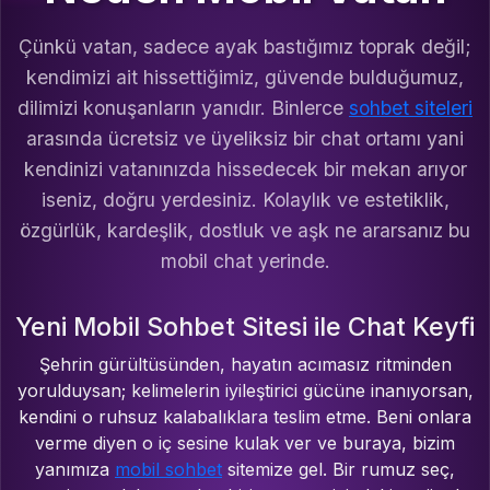
Çünkü vatan, sadece ayak bastığımız toprak değil;
kendimizi ait hissettiğimiz, güvende bulduğumuz,
dilimizi konuşanların yanıdır. Binlerce
sohbet siteleri
arasında ücretsiz ve üyeliksiz bir chat ortamı yani
kendinizi vatanınızda hissedecek bir mekan arıyor
iseniz, doğru yerdesiniz. Kolaylık ve estetiklik,
özgürlük, kardeşlik, dostluk ve aşk ne ararsanız bu
mobil chat yerinde.
Yeni Mobil Sohbet Sitesi ile Chat Keyfi
Şehrin gürültüsünden, hayatın acımasız ritminden
yorulduysan; kelimelerin iyileştirici gücüne inanıyorsan,
kendini o ruhsuz kalabalıklara teslim etme. Beni onlara
verme diyen o iç sesine kulak ver ve buraya, bizim
yanımıza
mobil sohbet
sitemize gel. Bir rumuz seç,